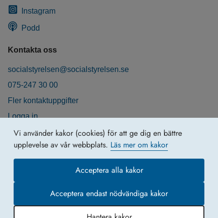
Instagram
Podd
Kontakta oss
socialstyrelsen@socialstyrelsen.se
075-247 30 00
Fler kontaktuppgifter
Logga in
Behandling av personuppgifter
Vi använder kakor (cookies) för att ge dig en bättre
upplevelse av vår webbplats.
Läs mer om kakor
Acceptera alla kakor
Acceptera endast nödvändiga kakor
Hantera kakor