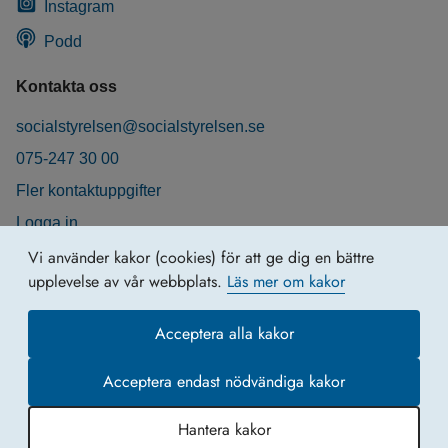
Instagram
Podd
Kontakta oss
socialstyrelsen@socialstyrelsen.se
075-247 30 00
Fler kontaktuppgifter
Logga in
Behandling av personuppgifter
Vi använder kakor (cookies) för att ge dig en bättre
upplevelse av vår webbplats.
Läs mer om kakor
Acceptera alla kakor
Acceptera endast nödvändiga kakor
Hantera kakor