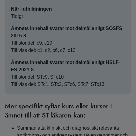
När i utbildningen
Tidigt
Ämnets innehåll svarar mot delmål enligt SOSFS
2015:8
Till stor del: c9, c10
Till viss del: c1, c2, c6, c7, c13
Ämnets innehåll svarar mot delmål enligt HSLF-
FS 2021:8
Till stor del: STc9, STc10
Till viss del: STc1, STc2, STc6, STc7, STc13
Mer specifikt syftar kurs eller kurser i
ämnet till att ST-läkaren kan:
Sammanfatta kliniskt och diagnostiskt relevanta
antikropps- och antigensystem (även genotyper och