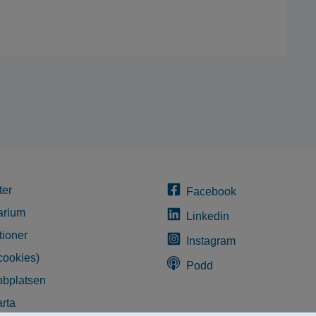
ter
Facebook
arium
Linkedin
tioner
Instagram
cookies)
Podd
bplatsen
rta