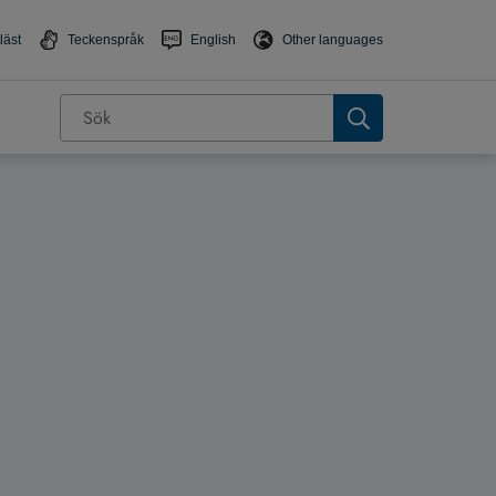
läst
Teckenspråk
English
Other languages