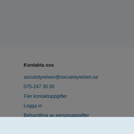
Kontakta oss
socialstyrelsen@socialstyrelsen.se
075-247 30 00
Fler kontaktuppgifter
Logga in
Behandling av personuppgifter