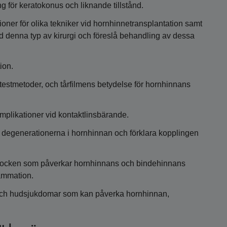
g för keratokonus och liknande tillstånd.
ioner för olika tekniker vid hornhinnetransplantation samt
id denna typ av kirurgi och föreslå behandling av dessa
ion.
testmetoder, och tårfilmens betydelse för hornhinnans
omplikationer vid kontaktlinsbärande.
h degenerationerna i hornhinnan och förklara kopplingen
onlocken som påverkar hornhinnans och bindehinnans
lammation.
och hudsjukdomar som kan påverka hornhinnan,