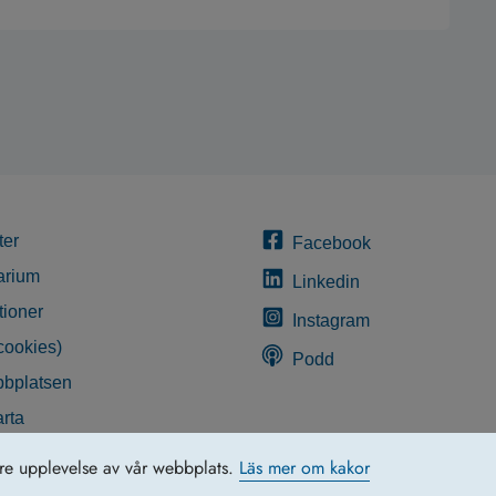
ter
Facebook
arium
Linkedin
tioner
Instagram
cookies)
Podd
bplatsen
rta
glighetsredogörelse
tre upplevelse av vår webbplats.
Läs mer om kakor