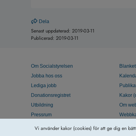
Dela
Senast uppdaterad:
2019-03-11
Publicerad:
2019-03-11
Om Socialstyrelsen
Blanket
Jobba hos oss
Kalend
Lediga jobb
Publika
Donationsregistret
Kakor (
Utbildning
Om web
Pressrum
Webbka
Nyhetsbrev
Tillgän
Vi använder kakor (cookies) för att ge dig en bät
Krisberedskap