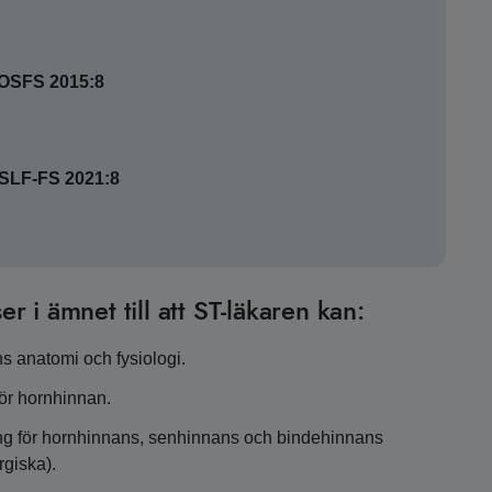
SOSFS 2015:8
HSLF-FS 2021:8
er i ämnet till att ST-läkaren kan:
 anatomi och fysiologi.
ör hornhinnan.
ing för hornhinnans, senhinnans och bindehinnans
rgiska).