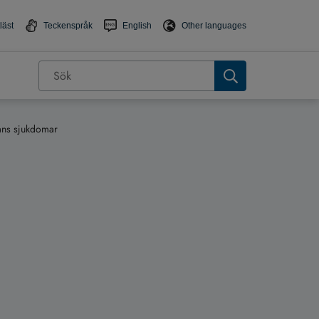
läst
Teckenspråk
English
Other languages
ans sjukdomar