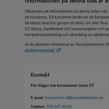
Informationen på denna sida är e
Observera att informationen på denna sidan inte är
ett kursämne. Ett kursämne beskriver de kompete
förväntas utveckla genom att delta i en eller fler
ST-läkare, handledare och kursarrangörer och syfta
kompetensutveckling och utveckling av utbildnin
Är du däremot intresserad av Socialstyrelsens S
ansökningsportal
Kontakt
För frågor om kursämnen inom ST
E-post:
kursamnen-st@socialstyrelsen.se
Telefon:
075-247 30 00