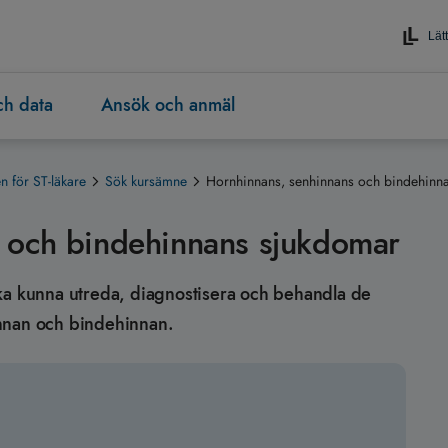
Lätt
och data
Ansök och anmäl
 för ST-läkare
Sök kursämne
Hornhinnans, senhinnans och bindehinn
 och bindehinnans sjukdomar
n ska kunna utreda, diagnostisera och behandla de
innan och bindehinnan.