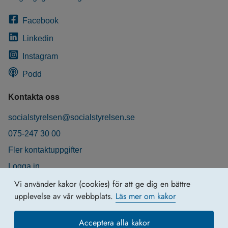
Facebook
Linkedin
Instagram
Podd
Kontakta oss
socialstyrelsen@socialstyrelsen.se
075-247 30 00
Fler kontaktuppgifter
Logga in
Behandling av personuppgifter
Vi använder kakor (cookies) för att ge dig en bättre
upplevelse av vår webbplats.
Läs mer om kakor
Acceptera alla kakor