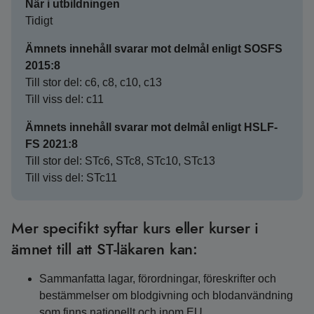
När i utbildningen
Tidigt
Ämnets innehåll svarar mot delmål enligt SOSFS
2015:8
Till stor del: c6, c8, c10, c13
Till viss del: c11
Ämnets innehåll svarar mot delmål enligt HSLF-
FS 2021:8
Till stor del: STc6, STc8, STc10, STc13
Till viss del: STc11
Mer specifikt syftar kurs eller kurser i
ämnet till att ST-läkaren kan:
Sammanfatta lagar, förordningar, föreskrifter och
bestämmelser om blodgivning och blodanvändning
som finns nationellt och inom EU.