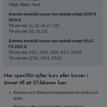
Tidigt, Mitten, Sent
Ämnets innehåll svarar mot delmål enligt SOSFS
2015:8
Till stor del: c1, c2, c6, c7, c10
Till viss del: b1, c3, c12
Ämnets innehåll svarar mot delmål enligt HSLF-
FS 2021:8
Till stor del: STc1, STc2, STc6, STc7, STc10
Till viss del: STb1, STc3, STc12
Mer specifikt syftar kurs eller kurser i
ämnet till att ST-läkaren kan:
Beskriva och förklara hemodynamik hos friska och
sjuka.
Beskriva utförandet och tolka resultatet av