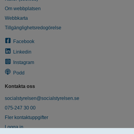
Om webbplatsen
Webbkarta
Tillgänglighetsredogörelse
Facebook
Linkedin
Instagram
Podd
Kontakta oss
socialstyrelsen@socialstyrelsen.se
075-247 30 00
Fler kontaktuppgifter
Logga in