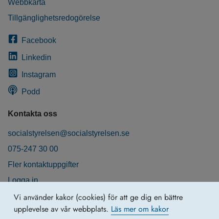
Webbkarta
Tillgänglighetsredogörelse
Facebook
Linkedin
Instagram
Podd
Kontakta oss
socialstyrelsen@socialstyrelsen.se
075-247 30 00
Fler kontaktuppgifter
Logga in
Behandling av personuppgifter
Vi använder kakor (cookies) för att ge dig en bättre
upplevelse av vår webbplats.
Läs mer om kakor