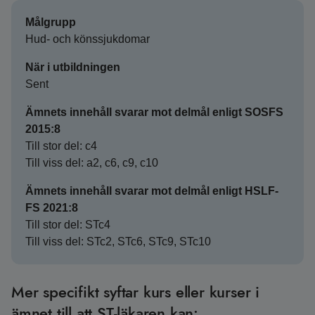
Målgrupp
Hud- och könssjukdomar
När i utbildningen
Sent
Ämnets innehåll svarar mot delmål enligt SOSFS
2015:8
Till stor del: c4
Till viss del: a2, c6, c9, c10
Ämnets innehåll svarar mot delmål enligt HSLF-
FS 2021:8
Till stor del: STc4
Till viss del: STc2, STc6, STc9, STc10
Mer specifikt syftar kurs eller kurser i
ämnet till att ST-läkaren kan: