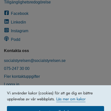
Tillgänglighetsredogörelse
Facebook
Linkedin
Instagram
Podd
Kontakta oss
socialstyrelsen@socialstyrelsen.se
075-247 30 00
Fler kontaktuppgifter
Logga in
Behandling av personuppgifter
Vi använder kakor (cookies) för att ge dig en bättre
upplevelse av vår webbplats.
Läs mer om kakor