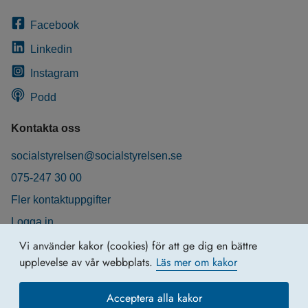
Facebook
Linkedin
Instagram
Podd
Kontakta oss
socialstyrelsen@socialstyrelsen.se
075-247 30 00
Fler kontaktuppgifter
Logga in
Behandling av personuppgifter
Vi använder kakor (cookies) för att ge dig en bättre
upplevelse av vår webbplats.
Läs mer om kakor
Acceptera alla kakor