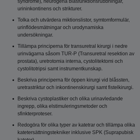
syndrome), neurogena blåsfunktionsrubbningar,
urininkontinens och strikturer.
Tolka och utvärdera miktionslistor, symtomformulär,
urinflödesmätningar och urodynamiska
undersökningar.
Tillämpa principerna för transuretral kirurgi i nedre
urinvägarna såsom TUR-P (Transuretral resektion av
prostata), uretrotomia interna, cystolitektomi och
cystolitotripsi samt instrumentkunskap.
Beskriva principerna för öppen kirurgi vid blåssten,
uretrastriktur och inkontinenskirurgi samt fistelkirurgi.
Beskriva cystoplastiker och olika urinavledande
ingrepp, olika elstimuleringsmetoder och
sfinkterproteser.
Redogöra för olika typer av katetrar och tillämpa olika
katetersättningstekniker inklusive SPK (Suprapubisk
kateter).