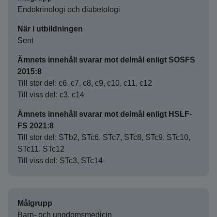
Endokrinologi och diabetologi
När i utbildningen
Sent
Ämnets innehåll svarar mot delmål enligt SOSFS
2015:8
Till stor del: c6, c7, c8, c9, c10, c11, c12
Till viss del: c3, c14
Ämnets innehåll svarar mot delmål enligt HSLF-
FS 2021:8
Till stor del: STb2, STc6, STc7, STc8, STc9, STc10,
STc11, STc12
Till viss del: STc3, STc14
Målgrupp
Barn- och ungdomsmedicin