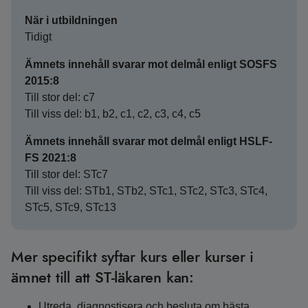
När i utbildningen
Tidigt
Ämnets innehåll svarar mot delmål enligt SOSFS
2015:8
Till stor del: c7
Till viss del: b1, b2, c1, c2, c3, c4, c5
Ämnets innehåll svarar mot delmål enligt HSLF-
FS 2021:8
Till stor del: STc7
Till viss del: STb1, STb2, STc1, STc2, STc3, STc4,
STc5, STc9, STc13
Mer specifikt syftar kurs eller kurser i
ämnet till att ST-läkaren kan:
Utreda, diagnostisera och besluta om bästa