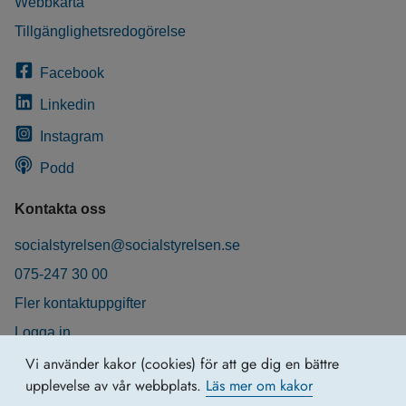
Webbkarta
Tillgänglighetsredogörelse
Facebook
Linkedin
Instagram
Podd
Kontakta oss
socialstyrelsen@socialstyrelsen.se
075-247 30 00
Fler kontaktuppgifter
Logga in
Behandling av personuppgifter
Vi använder kakor (cookies) för att ge dig en bättre
upplevelse av vår webbplats.
Läs mer om kakor