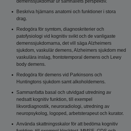
demenssjukdomar ur samhällets perspektiv.
Beskriva hjärnans anatomi och funktioner i stora
drag.
Redogöra för symtom, diagnoskriterier och
patofysiologi vid kognitiv svikt och de vanligaste
demenssjukdomarna, det vill säga Alzheimers
sjukdom, vaskulär demens, Alzheimers sjukdom med
vaskulära inslag, frontotemporal demens och Lewy
body demens.
Redogöra för demens vid Parkinsons och
Huntingtons sjukdom samt alkoholdemens.
Sammanfatta basal och utvidgad utredning av
nedsatt kognitiv funktion, till exempel
likvordiagnostik, neuroradiologi, utredning av
neuropsykolog, logoped, arbetsterapeut och kurator.
Använda skattningsskalor för att bedöma kognitiv
funktion, till exempel klocktest, MMSE, GDS och