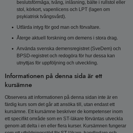
beslutsförmåga, tvång, inlåsning, bälte i rullstol eller
stol, körkort, vapenlicens och LPT (lagen om
psykiatrisk tvångsvård).
Utfärda intyg för god man och förvaltare.
Återge aktuell forskning om demens i stora drag.
Använda svenska demensregistret (SveDem) och
BPSD-registret och redogöra för hur dessa kan
utnyttjas för uppföljning och utveckling.
Informationen på denna sida är ett
kursämne
Observera att informationen på denna sidan inte är en
färdig kurs som det går att ansöka till, utan endast ett
kursämne. Ett kursämne beskriver de kompetenser inom
ett specifikt område som en ST-läkare förväntas utveckla
genom att delta i en eller flera kurser. Kursämnen fungerar
som ett utbildningsstöd för ST-läkare, handledare och