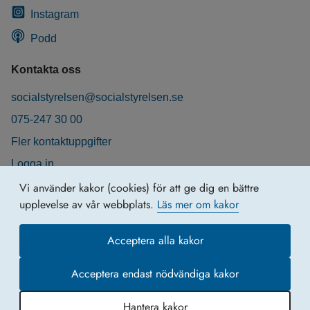
Instagram
Podd
Kontakta oss
socialstyrelsen@socialstyrelsen.se
075-247 30 00
Fler kontaktuppgifter
Logga in
Behandling av personuppgifter
Vi använder kakor (cookies) för att ge dig en bättre
upplevelse av vår webbplats.
Läs mer om kakor
Acceptera alla kakor
Acceptera endast nödvändiga kakor
Hantera kakor