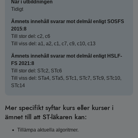
När i utbildningen
Tidigt
Ämnets innehåll svarar mot delmål enligt SOSFS
2015:8
Till stor del: c2, c6
Till viss del: a1, a2, c1, c7, c9, c10, c13
Ämnets innehåll svarar mot delmål enligt HSLF-
FS 2021:8
Till stor del: STc2, STc6
Till viss del: STa4, STa5, STc1, STc7, STc9, STc10,
STc14
Mer specifikt syftar kurs eller kurser i
ämnet till att ST-läkaren kan:
Tillämpa aktuella algoritmer.