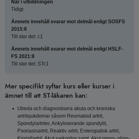
När i utbildningen
Tidigt
Ämnets innehåll svarar mot delmål enligt SOSFS
2015:8
Till stor del: c1
Ämnets innehåll svarar mot delmål enligt HSLF-
FS 2021:8
Till stor del: STc1
Mer specifikt syftar kurs eller kurser i
ämnet till att ST-läkaren kan:
Utreda och diagnostisera akuta och kroniska
artritsjukdomar såsom Reumatoid artrit,
Spondylartriter, Ankyloserande spondylit,
Psoriasisartrit, Reaktiv artrit, Enteropatisk artrit,
Kristallartrit, Akut sarkoidos samt, Akut mono-,oligo-,