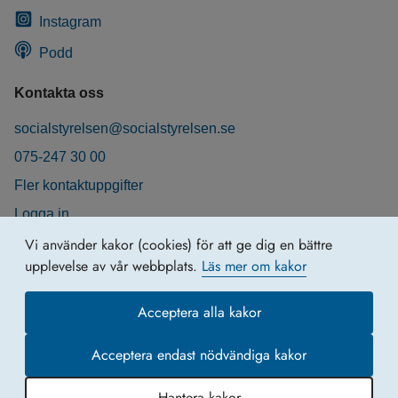
Instagram
Podd
Kontakta oss
socialstyrelsen@socialstyrelsen.se
075-247 30 00
Fler kontaktuppgifter
Logga in
Behandling av personuppgifter
Vi använder kakor (cookies) för att ge dig en bättre
upplevelse av vår webbplats.
Läs mer om kakor
Acceptera alla kakor
Acceptera endast nödvändiga kakor
Hantera kakor