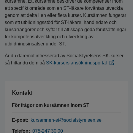
kursämne. Ett kursämne beskriver de kompetenser inom
ett specifikt område som en ST-läkare förväntas utveckla
genom att delta i en eller flera kurser. Kursämnen fungerar
som ett utbildningsstöd för ST-läkare, handledare och
kursarrangörer och syftar till att skapa goda förutsättningar
för kompetensutveckling och utveckling av
utbildningsinsatser under ST.
Är du däremot intresserad av Socialstyrelsens SK-kurser
så hittar du dem på
SK-kursers ansökningsportal
Kontakt
För frågor om kursämnen inom ST
E-post:
kursamnen-st@socialstyrelsen.se
Telefon:
075-247 30 00