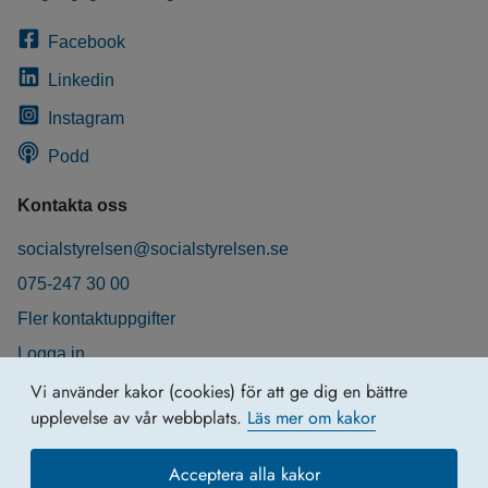
Facebook
Linkedin
Instagram
Podd
Kontakta oss
socialstyrelsen@socialstyrelsen.se
075-247 30 00
Fler kontaktuppgifter
Logga in
Behandling av personuppgifter
Vi använder kakor (cookies) för att ge dig en bättre
upplevelse av vår webbplats.
Läs mer om kakor
Acceptera alla kakor