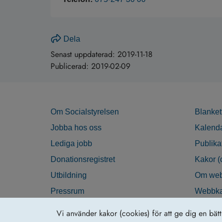
Dela
Senast uppdaterad:
2019-11-18
Publicerad:
2019-02-09
Om Socialstyrelsen
Blanket
Jobba hos oss
Kalend
Lediga jobb
Publika
Donationsregistret
Kakor (
Utbildning
Om web
Pressrum
Webbka
Nyhetsbrev
Tillgän
Vi använder kakor (cookies) för att ge dig en bät