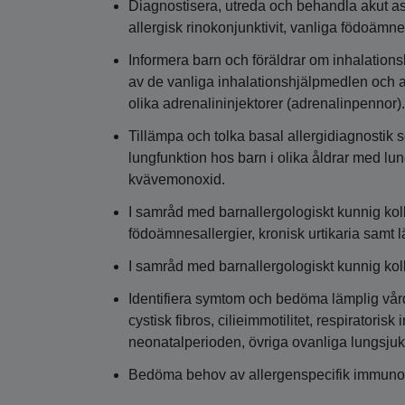
Diagnostisera, utreda och behandla akut ast
allergisk rinokonjunktivit, vanliga födoämn
Informera barn och föräldrar om inhalati
av de vanliga inhalationshjälpmedlen och 
olika adrenalininjektorer (adrenalinpennor)
Tillämpa och tolka basal allergidiagnostik 
lungfunktion hos barn i olika åldrar med lu
kvävemonoxid.
I samråd med barnallergologiskt kunnig kol
födoämnesallergier, kronisk urtikaria samt
I samråd med barnallergologiskt kunnig koll
Identifiera symtom och bedöma lämplig vård
cystisk fibros, cilieimmotilitet, respiratoris
neonatalperioden, övriga ovanliga lungsju
Bedöma behov av allergenspecifik immunote