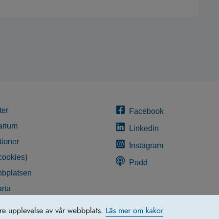
ter
Facebook
arium
Linkedin
tioner
Instagram
cookies)
Podd
bplatsen
rta
glighetsredogörelse
tre upplevelse av vår webbplats.
Läs mer om kakor