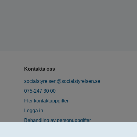
Kontakta oss
socialstyrelsen@socialstyrelsen.se
075-247 30 00
Fler kontaktuppgifter
Logga in
Behandling av personuppgifter