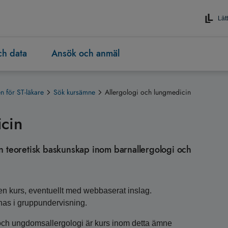
Lätt
och data
Ansök och anmäl
 för ST-läkare
Sök kursämne
Allergologi och lungmedicin
cin
aren teoretisk baskunskap inom barnallergologi och
n kurs, eventuellt med webbaserat inslag.
nas i gruppundervisning.
 och ungdomsallergologi är kurs inom detta ämne