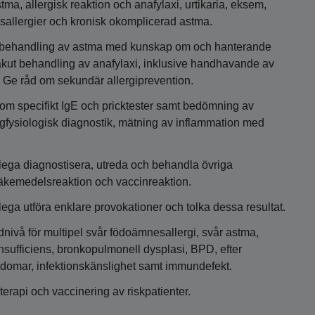
ma, allergisk reaktion och anafylaxi, urtikaria, eksem,
esallergier och kronisk okomplicerad astma.
onsbehandling av astma med kunskap om och hanterande
akut behandling av anafylaxi, inklusive handhavande av
. Ge råd om sekundär allergiprevention.
som specifikt IgE och pricktester samt bedömning av
ngfysiologisk diagnostik, mätning av inflammation med
lega diagnostisera, utreda och behandla övriga
 läkemedelsreaktion och vaccinreaktion.
ega utföra enklare provokationer och tolka dessa resultat.
nivå för multipel svår födoämnesallergi, svår astma,
k insufficiens, bronkopulmonell dysplasi, BPD, efter
kdomar, infektionskänslighet samt immundefekt.
rapi och vaccinering av riskpatienter.