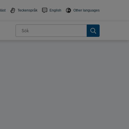
läst
Teckenspråk
English
Other languages