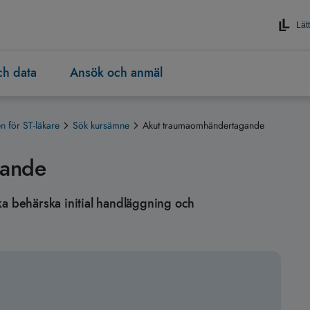
Lätt
och data
Ansök och anmäl
 för ST-läkare
Sök kursämne
Akut traumaomhändertagande
gande
 ska behärska initial handläggning och