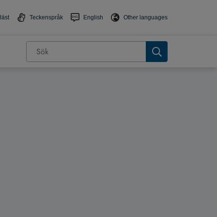
läst
Teckenspråk
English
Other languages