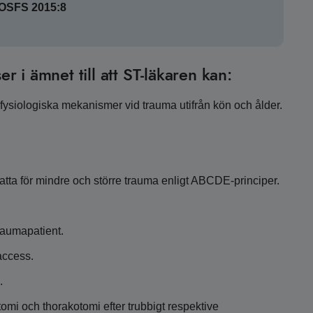
SOSFS 2015:8
er i ämnet till att ST-läkaren kan:
ysiologiska mekanismer vid trauma utifrån kön och ålder.
tta för mindre och större trauma enligt ABCDE-principer.
raumapatient.
laccess.
.
tomi och thorakotomi efter trubbigt respektive