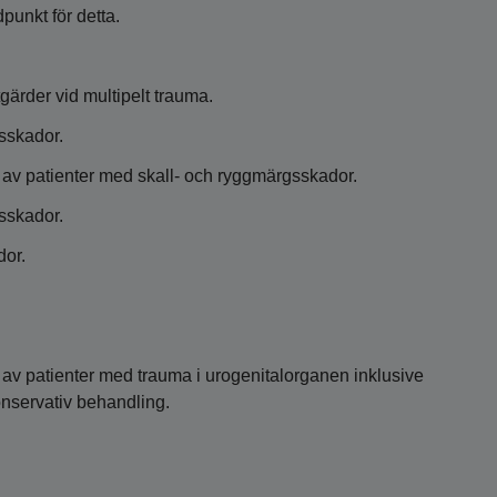
unkt för detta.
tgärder vid multipelt trauma.
sskador.
 av patienter med skall- och ryggmärgsskador.
sskador.
dor.
av patienter med trauma i urogenitalorganen inklusive
konservativ behandling.