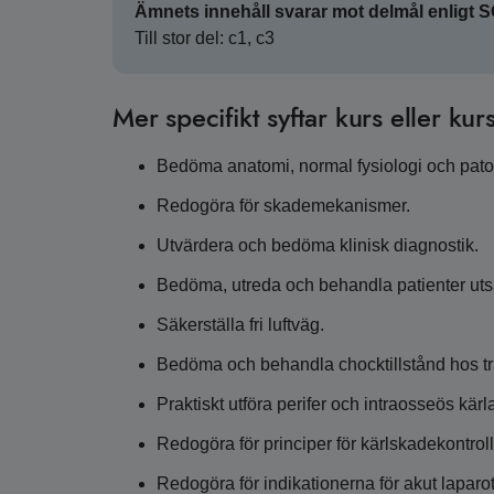
Ämnets innehåll svarar mot delmål enligt 
Till stor del: c1, c3
Mer specifikt syftar kurs eller kurs
Bedöma anatomi, normal fysiologi och patof
Redogöra för skademekanismer.
Utvärdera och bedöma klinisk diagnostik.
Bedöma, utreda och behandla patienter utsa
Säkerställa fri luftväg.
Bedöma och behandla chocktillstånd hos t
Praktiskt utföra perifer och intraosseös kär
Redogöra för principer för kärlskadekontroll
Redogöra för indikationerna för akut laparo