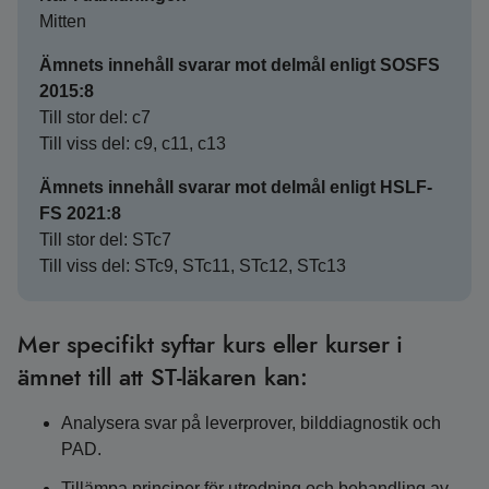
Mitten
Ämnets innehåll svarar mot delmål enligt SOSFS
2015:8
Till stor del: c7
Till viss del: c9, c11, c13
Ämnets innehåll svarar mot delmål enligt HSLF-
FS 2021:8
Till stor del: STc7
Till viss del: STc9, STc11, STc12, STc13
Mer specifikt syftar kurs eller kurser i
ämnet till att ST-läkaren kan:
Analysera svar på leverprover, bilddiagnostik och
PAD.
Tillämpa principer för utredning och behandling av