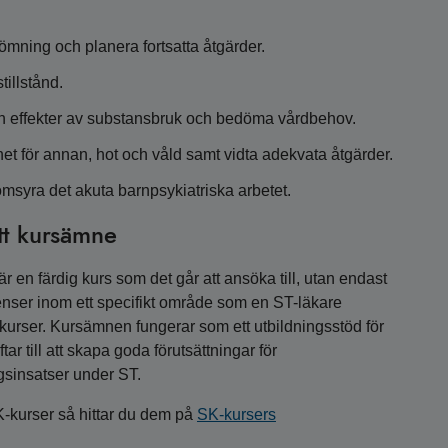
ning och planera fortsatta åtgärder.
illstånd.
ch effekter av substansbruk och bedöma vårdbehov.
 för annan, hot och våld samt vidta adekvata åtgärder.
msyra det akuta barnpsykiatriska arbetet.
tt kursämne
 en färdig kurs som det går att ansöka till, utan endast
nser inom ett specifikt område som en ST-läkare
a kurser. Kursämnen fungerar som ett utbildningsstöd för
r till att skapa goda förutsättningar för
gsinsatser under ST.
K-kurser så hittar du dem på
SK-kursers