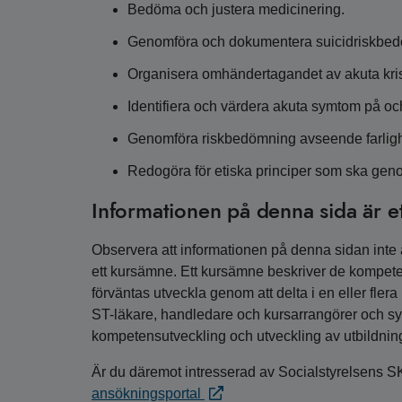
Bedöma och justera medicinering.
Genomföra och dokumentera suicidriskbedöm
Organisera omhändertagandet av akuta krist
Identifiera och värdera akuta symtom på o
Genomföra riskbedömning avseende farlighet
Redogöra för etiska principer som ska geno
Informationen på denna sida är e
Observera att informationen på denna sidan inte är
ett kursämne. Ett kursämne beskriver de kompete
förväntas utveckla genom att delta i en eller fler
ST-läkare, handledare och kursarrangörer och syfta
kompetensutveckling och utveckling av utbildnin
Är du däremot intresserad av Socialstyrelsens S
ansökningsportal