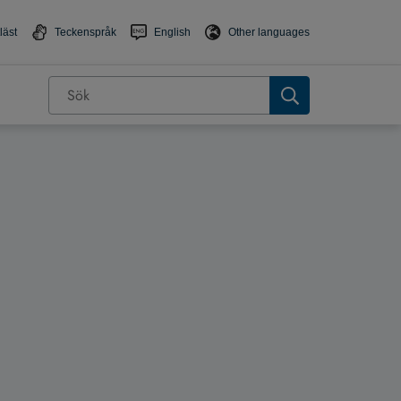
läst
Teckenspråk
English
Other languages