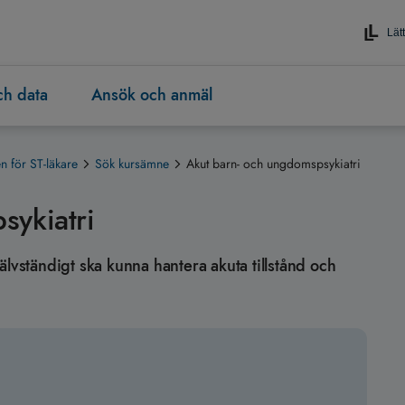
Lätt
och data
Ansök och anmäl
 för ST-läkare
Sök kursämne
Akut barn- och ungdomspsykiatri
sykiatri
självständigt ska kunna hantera akuta tillstånd och