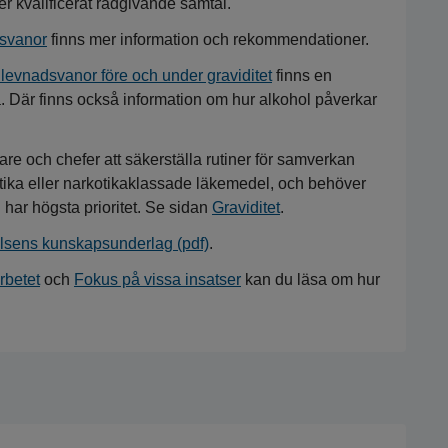
 kvalificerat rådgivande samtal.
dsvanor
finns mer information och rekommendationer.
levnadsvanor före och under graviditet
finns en
. Där finns också information om hur alkohol påverkar
re och chefer att säkerställa rutiner för samverkan
tika eller narkotikaklassade läkemedel, och behöver
 har högsta prioritet. Se sidan
Graviditet
.
elsens kunskapsunderlag (pdf)
.
rbetet
och
Fokus på vissa insatser
kan du läsa om hur