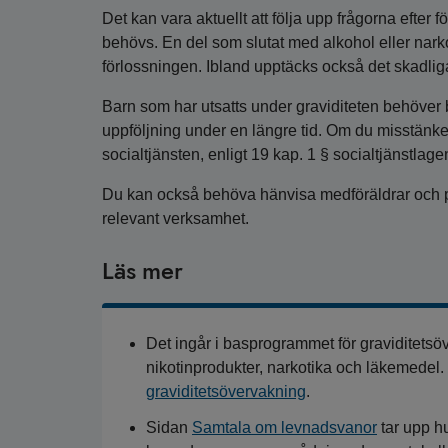
Det kan vara aktuellt att följa upp frågorna efter 
behövs. En del som slutat med alkohol eller narkoti
förlossningen. Ibland upptäcks också det skadliga 
Barn som har utsatts under graviditeten behöver
uppföljning under en längre tid. Om du misstänker at
socialtjänsten, enligt 19 kap. 1 § socialtjänstlag
Du kan också behöva hänvisa medföräldrar och par
relevant verksamhet.
Läs mer
Det ingår i basprogrammet för graviditetsö
nikotinprodukter, narkotika och läkemedel
graviditetsövervakning
.
Sidan
Samtala om levnadsvanor
tar upp h