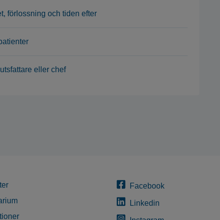
tet, förlossning och tiden efter
patienter
tsfattare eller chef
ter
Facebook
arium
Linkedin
tioner