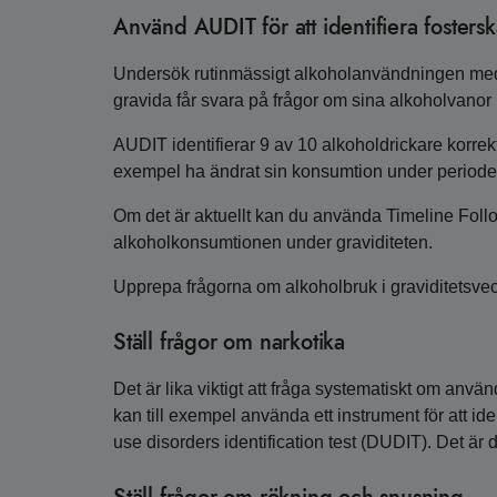
Använd AUDIT för att identifiera fosters
Undersök rutinmässigt alkoholanvändningen med A
gravida får svara på frågor om sina alkoholvanor u
AUDIT identifierar 9 av 10 alkoholdrickare korrekt,
exempel ha ändrat sin konsumtion under perioden
Om det är aktuellt kan du använda Timeline Follo
alkoholkonsumtionen under graviditeten.
Upprepa frågorna om alkoholbruk i graviditetsve
Ställ frågor om narkotika
Det är lika viktigt att fråga systematiskt om använ
kan till exempel använda ett instrument för att i
use disorders identification test (DUDIT). Det är do