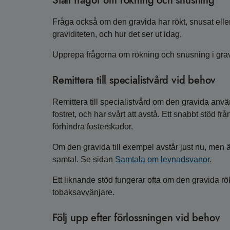
Ställ frågor om rökning och snusning
Fråga också om den gravida har rökt, snusat elle
graviditeten, och hur det ser ut idag.
Upprepa frågorna om rökning och snusning i gra
Remittera till specialistvård vid behov
Remittera till specialistvård om den gravida anv
fostret, och har svårt att avstå. Ett snabbt stöd fr
förhindra fosterskador.
Om den gravida till exempel avstår just nu, men är
samtal. Se sidan
Samtala om levnadsvanor
.
Ett liknande stöd fungerar ofta om den gravida rök
tobaksavvänjare.
Följ upp efter förlossningen vid behov