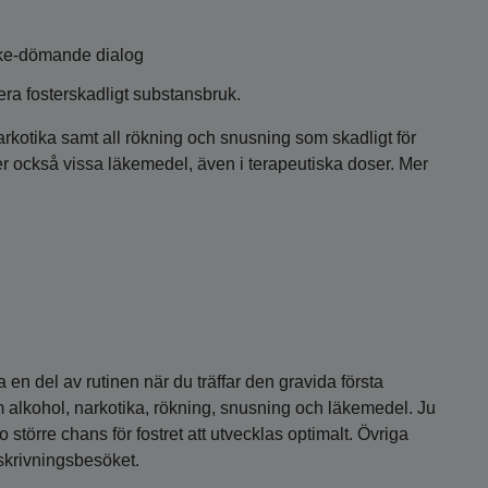
 icke-dömande dialog
era fosterskadligt substansbruk.
arkotika samt all rökning och snusning som skadligt för
er också vissa läkemedel, även i terapeutiska doser. Mer
a en del av rutinen när du träffar den gravida första
m alkohol, narkotika, rökning, snusning och läkemedel. Ju
o större chans för fostret att utvecklas optimalt. Övriga
skrivningsbesöket.