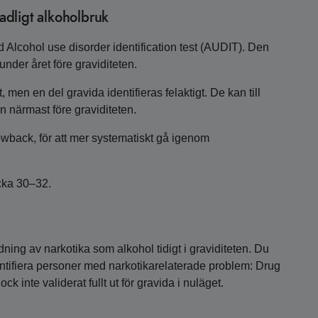
kadligt alkoholbruk
lcohol use disorder identification test (AUDIT). Den
nder året före graviditeten.
 men en del gravida identifieras felaktigt. De kan till
 närmast före graviditeten.
wback, för att mer systematiskt gå igenom
cka 30–32.
dning av narkotika som alkohol tidigt i graviditeten. Du
dentifiera personer med narkotikarelaterade problem: Drug
ck inte validerat fullt ut för gravida i nuläget.