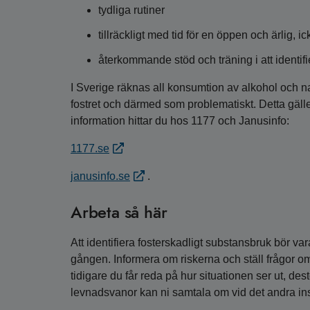
tydliga rutiner
tillräckligt med tid för en öppen och ärlig,
återkommande stöd och träning i att identifi
I Sverige räknas all konsumtion av alkohol och n
fostret och därmed som problematiskt. Detta gäll
information hittar du hos 1177 och Janusinfo:
1177.se
janusinfo.se
.
Arbeta så här
Att identifiera fosterskadligt substansbruk bör var
gången. Informera om riskerna och ställ frågor o
tidigare du får reda på hur situationen ser ut, dest
levnadsvanor kan ni samtala om vid det andra in