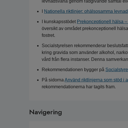
levnadsvana genom rådgivande samtal eller
I
Nationella riktlinjer: ohälsosamma levna
I kunskapsstödet
Prekonceptionell hälsa – 
översikt av området prekonceptionell hälsa
fostret.
Socialstyrelsen rekommenderar beslutsfatta
kring gravida som använder alkohol, narko
vård från flera instanser. Denna samverkan
Rekommendationen bygger på
Socialstyr
På sidorna
Använd riktlinjerna som stöd i a
rekommendationerna har tagits fram.
Navigering