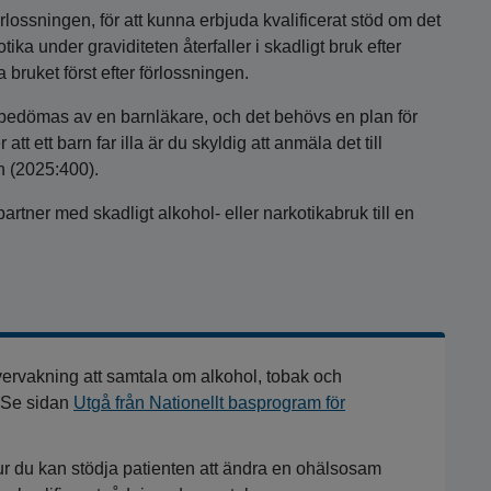
förlossningen, för att kunna erbjuda kvalificerat stöd om det
ka under graviditeten återfaller i skadligt bruk efter
bruket först efter förlossningen.
 bedömas av en barnläkare, och det behövs en plan för
t ett barn far illa är du skyldig att anmäla det till
en (2025:400).
tner med skadligt alkohol- eller narkotikabruk till en
vervakning att samtala om alkohol, tobak och
. Se sidan
Utgå från Nationellt basprogram för
ur du kan stödja patienten att ändra en ohälsosam