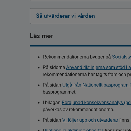
Så utvärderar vi vården
Läs mer
Rekommendationerna bygger på
Socialst
På sidorna
Använd riktlinjerna som stöd i a
rekommendationerna har tagits fram och pri
På sidan
Utgå från Nationellt basprogram f
basprogrammet.
I bilagan
Fördjupad konsekvensanalys (pd
påverkas av rekommendationerna.
På sidan
Vi följer upp och utvärderar
finns 
I
Nationella riktlinjer: obesitas
finns mer in