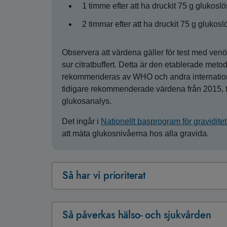
1 timme efter att ha druckit 75 g glukosl
2 timmar efter att ha druckit 75 g glukosl
Observera att värdena gäller för test med venö
sur citratbuffert. Detta är den etablerade met
rekommenderas av WHO och andra internatione
tidigare rekommenderade värdena från 2015, til
glukosanalys.
Det ingår i
Nationellt basprogram för gravidit
att mäta glukosnivåerna hos alla gravida.
Så har vi prioriterat
Så påverkas hälso- och sjukvården