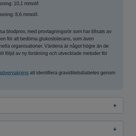
ösning: 10,1 mmol/l
ösning: 8,6 mmol/l.
sa blodprov, med provtagningsrör som har tillsats av
oden för att bedöma glukostolerans, som även
lla organisationer. Värdena är något högre än de
l följd av ny forskning och utvecklade metoder för
etsövervakning
att identifiera graviditetsdiabetes genom