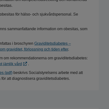
esitas.
obesitas för hälso- och sjukvårdspersonal. Se
inns sammanfattande information om obesitas, som
fattas i broschyren
Graviditetsdiabetes –
m graviditet, förlossning och tiden efter
.
ium om rekommendationerna om graviditetsdiabetes:
t jämlik vård
.
es (pdf)
beskrivs Socialstyrelsens arbete med att
ör att diagnostisera graviditetsdiabetes.