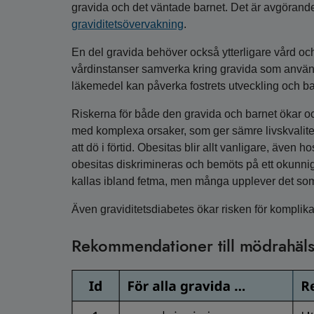
gravida och det väntade barnet. Det är avgörande
graviditetsövervakning
.
En del gravida behöver också ytterligare vård och
vårdinstanser samverka kring gravida som använde
läkemedel kan påverka fostrets utveckling och ba
Riskerna för både den gravida och barnet ökar o
med komplexa orsaker, som ger sämre livskvalitet 
att dö i förtid. Obesitas blir allt vanligare, även 
obesitas diskrimineras och bemöts på ett okunnigt
kallas ibland fetma, men många upplever det so
Även graviditetsdiabetes ökar risken för komplik
Rekommendationer till mödrahäl