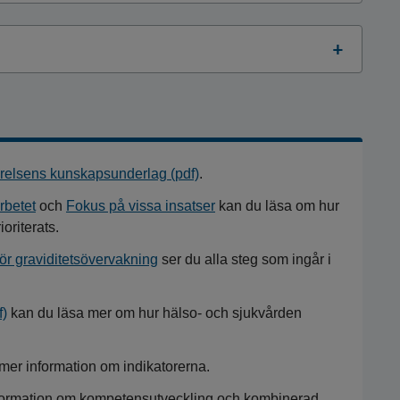
yrelsens kunskapsunderlag (pdf)
.
rbetet
och
Fokus på vissa insatser
kan du läsa om hur
oriterats.
ör graviditetsövervakning
ser du alla steg som ingår i
f)
kan du läsa mer om hur hälso- och sjukvården
mer information om indikatorerna.
formation om kompetensutveckling och kombinerad