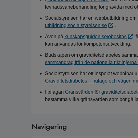
levnadsvanebehandling för gravida med ob
Socialstyrelsen har en webbutbildning om 
utbildning.socialstyrelsen.se
.
Även på
kunskapsguiden.se/obesitas
f
kan användas för kompetensutveckling.
Budskapen om graviditetsdiabetes samman
sammandrag från de nationella riktlinjerna o
Socialstyrelsen har ett inspelat webbinar
Graviditetsdiabetes – nuläge och vägen mo
I bilagan
Gränsvärden för graviditetsdiabet
bestämma vilka gränsvärden som bör gälla f
Navigering