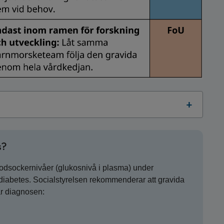
s?
lodsockernivåer (glukosnivå i plasma) under
d diabetes. Socialstyrelsen rekommenderar att gravida
år diagnosen: