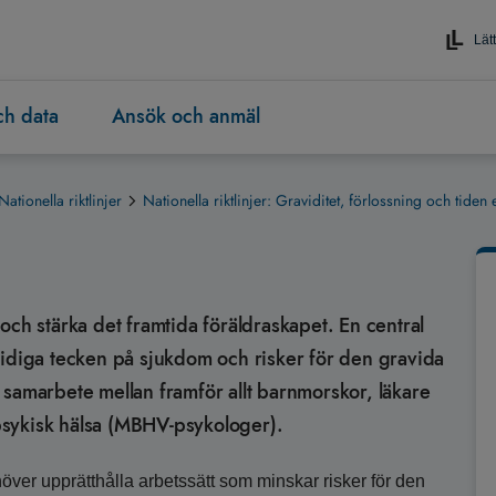
Lätt
och data
Ansök och anmäl
Nationella riktlinjer
Nationella riktlinjer: Graviditet, förlossning och tiden e
och stärka det framtida föräldraskapet. En central
tidiga tecken på sjukdom och risker för den gravida
 samarbete mellan framför allt barnmorskor, läkare
psykisk hälsa (MBHV-psykologer).
ver upprätthålla arbetssätt som minskar risker för den