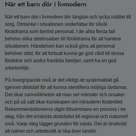
När ett barn dör i livmodern
När ett barn dör i livmodern blir längtan och lycka istället till
sorg. Omtanke i situationen underlättar för såväl
föräldrarna som berörd personal. I de allra flesta fall
behövs olika stödinsatser till föräldrarna för att hantera
situationen. Händelsen kan också göra att personal
behöver stöd, för att fortsatt kunna ge god vård till dessa
föräldrar och andra framtida familjer, samt ha en god
arbetsmiljö.
På övergripande nivå är det viktigt att systematiskt gå
igenom dödsfall för att kunna identifiera möjliga lärdomar.
Det ökar sannolikheten att man ser mönster och orsaker
och på så sätt ökar kunskapen om intrauterin fosterdöd.
Rekommendationerna utgör tillsammans en process i tre
steg, från det enskilda dödsfallet till regional och nationell
nivå. Varje steg lägger grunden för nästa. Det är önskvärt
att rutiner och arbetssätt är lika över landet.