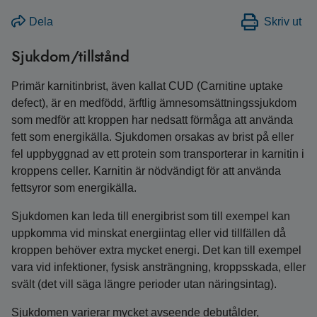
Dela
Skriv ut
Sjukdom/tillstånd
Primär karnitinbrist, även kallat CUD (Carnitine uptake
defect), är en medfödd, ärftlig ämnes­omsättnings­sjukdom
som medför att kroppen har nedsatt förmåga att använda
fett som energikälla. Sjukdomen orsakas av brist på eller
fel uppbyggnad av ett protein som transporterar in karnitin i
kroppens celler. Karnitin är nödvändigt för att använda
fettsyror som energikälla.
Sjukdomen kan leda till energibrist som till exempel kan
uppkomma vid minskat energiintag eller vid tillfällen då
kroppen behöver extra mycket energi. Det kan till exempel
vara vid infektioner, fysisk ansträngning, kroppsskada, eller
svält (det vill säga längre perioder utan näringsintag).
Sjukdomen varierar mycket avseende debutålder,