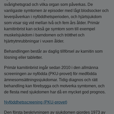
svårighetsgrad och vilka organ som påverkas. De
vanligaste symtomen är episoder med lågt blodsocker och
leverpåverkan i nyföddhetsperioden, och hjärt­sjukdom
som visar sig vid mellan två och fem års ålder. Primär
karnitinbrist kan också ge symtom som till exempel
muskelsjukdom i barndomen och trötthet och
hjärtrytmrubbningar i vuxen ålder.
Behandlingen består av daglig tillförsel av karnitin som
lösning eller tabletter.
Primär karnitinbrist ingår sedan 2010 i den allmänna
screeningen av nyfödda (PKU-provet) för medfödda
ämnes­omsättnings­sjukdomar. Tidig diagnos och rätt
behandling kan förebygga och motverka symtomen, och
de flesta med sjukdomen har då en mycket god prognos.
Nyföddhetsscreening (PKU‑provet)
Den första beskrivningen av sjukdomen gjordes 1973 av