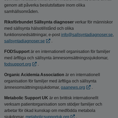
genom att påverka beslutsfattare inom olika
samhällsområden.
Riksförbundet Sällsynta diagnoser
verkar för människor
med sällsynta hälsotillstånd och olika
funktionsnedsättningar, e‑post
info@sallsyntadiagnoser.se
,
sallsyntadiagnoser.se
.
FODSupport
är en internationell organisation för familjer
med ärftliga och sällsynta ämnesomsättnings­sjukdomar,
fodsupport.org
.
Organic Acidemia Association
är en internationell
organisation för familjer med ärftliga och sällsynta
ämnesomsättnings­sjukdomar,
oaanews.org
.
Metabolic Support UK
är en brittisk internationellt
verksam patientorganisation som stödjer familjer och
arbetar för ökad kunskap om medfödda metabola
sjukdomar,
metabolicsupportuk.org
.