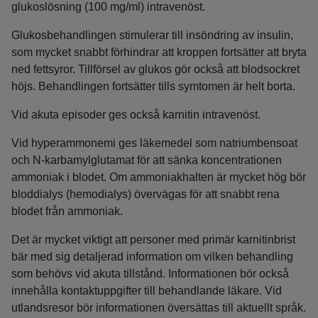
glukoslösning (100 mg/ml) intravenöst.
Glukosbehandlingen stimulerar till insöndring av insulin,
som mycket snabbt förhindrar att kroppen fortsätter att bryta
ned fettsyror. Tillförsel av glukos gör också att blodsockret
höjs. Behandlingen fortsätter tills symtomen är helt borta.
Vid akuta episoder ges också karnitin intravenöst.
Vid hyperammonemi ges läkemedel som natriumbensoat
och N-karbamylglutamat för att sänka koncentrationen
ammoniak i blodet. Om ammoniakhalten är mycket hög bör
bloddialys (hemodialys) övervägas för att snabbt rena
blodet från ammoniak.
Det är mycket viktigt att personer med primär karnitin­brist
bär med sig detaljerad information om vilken behandling
som behövs vid akuta tillstånd. Informationen bör också
innehålla kontaktuppgifter till behandlande läkare. Vid
utlandsresor bör informationen översättas till aktuellt språk.