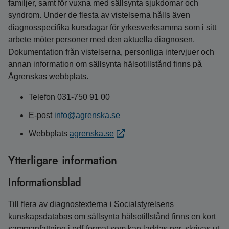
familjer, samt för vuxna med sällsynta sjukdomar och
syndrom. Under de flesta av vistelserna hålls även
diagnosspecifika kursdagar för yrkesverksamma som i sitt
arbete möter personer med den aktuella diagnosen.
Dokumentation från vistelserna, personliga intervjuer och
annan information om sällsynta hälsotillstånd finns på
Ågrenskas webbplats.
Telefon 031-750 91 00
E-post
info@agrenska.se
Webbplats
agrenska.se
Ytterligare information
Informationsblad
Till flera av diagnostexterna i Socialstyrelsens
kunskapsdatabas om sällsynta hälsotillstånd finns en kort
sammanfattning i pdf-format som kan laddas ner, skrivas ut