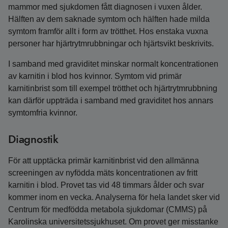
mammor med sjukdomen fått diagnosen i vuxen ålder.
Hälften av dem saknade symtom och hälften hade milda
symtom framför allt i form av trötthet. Hos enstaka vuxna
personer har hjärtrytm­rubbningar och hjärtsvikt beskrivits.
I samband med graviditet minskar normalt koncentrationen
av karnitin i blod hos kvinnor. Symtom vid primär
karnitinbrist som till exempel trötthet och hjärt­rytm­rubbning
kan därför uppträda i samband med graviditet hos annars
symtomfria kvinnor.
Diagnostik
För att upptäcka primär karnitinbrist vid den allmänna
screeningen av nyfödda mäts koncentrationen av fritt
karnitin i blod. Provet tas vid 48 timmars ålder och svar
kommer inom en vecka. Analyserna för hela landet sker vid
Centrum för medfödda metabola sjukdomar (CMMS) på
Karolinska universitetssjukhuset. Om provet ger misstanke