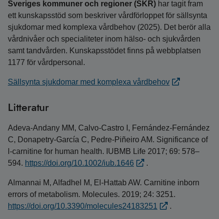
Sveriges kommuner och regioner (SKR)
har tagit fram
ett kunskapsstöd som beskriver vårdförloppet för sällsynta
sjukdomar med komplexa vårdbehov (2025). Det berör alla
vårdnivåer och specialiteter inom hälso- och sjukvården
samt tandvården. Kunskapsstödet finns på webbplatsen
1177 för vårdpersonal.
Sällsynta sjukdomar med komplexa vårdbehov
Litteratur
Adeva-Andany MM, Calvo-Castro I, Fernández-Fernández
C, Donapetry-García C, Pedre-Piñeiro AM. Significance of
l-carnitine for human health. IUBMB Life 2017; 69: 578–
594.
https://doi.org/10.1002/iub.1646
.
Almannai M, Alfadhel M, El-Hattab AW. Carnitine inborn
errors of metabolism. Molecules. 2019; 24: 3251.
https://doi.org/10.3390/molecules24183251
.