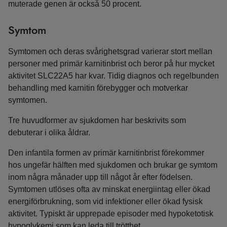
muterade genen är också 50 procent.
Symtom
Symtomen och deras svårighetsgrad varierar stort mellan
personer med primär karnitinbrist och beror på hur mycket
aktivitet SLC22A5 har kvar. Tidig diagnos och regelbunden
behandling med karnitin förebygger och motverkar
symtomen.
Tre huvudformer av sjukdomen har beskrivits som
debuterar i olika åldrar.
Den infantila formen av primär karnitinbrist förekommer
hos ungefär hälften med sjukdomen och brukar ge symtom
inom några månader upp till något år efter födelsen.
Symtomen utlöses ofta av minskat energiintag eller ökad
energiförbrukning, som vid infektioner eller ökad fysisk
aktivitet. Typiskt är upprepade episoder med hypoketotisk
hypoglykemi som kan leda till trötthet,