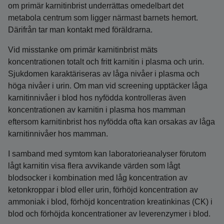
om primär karnitinbrist underrättas omedelbart det
metabola centrum som ligger närmast barnets hemort.
Därifrån tar man kontakt med föräldrarna.
Vid misstanke om primär karnitinbrist mäts
koncentrationen totalt och fritt karnitin i plasma och urin.
Sjukdomen karaktäriseras av låga nivåer i plasma och
höga nivåer i urin. Om man vid screening upptäcker låga
karnitinnivåer i blod hos nyfödda kontrolleras även
koncentrationen av karnitin i plasma hos mamman
eftersom karnitinbrist hos nyfödda ofta kan orsakas av låga
karnitinnivåer hos mamman.
I samband med symtom kan laboratorieanalyser förutom
lågt karnitin visa flera avvikande värden som lågt
blodsocker i kombination med låg koncentration av
ketonkroppar i blod eller urin, förhöjd koncentration av
ammoniak i blod, förhöjd koncentration kreatinkinas (CK) i
blod och förhöjda koncentrationer av leverenzymer i blod.