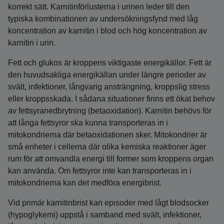
korrekt sätt. Karnitinförlusterna i urinen leder till den
typiska kombinationen av undersökningsfynd med låg
koncentration av karnitin i blod och hög koncentration av
karnitin i urin.
Fett och glukos är kroppens viktigaste energikällor. Fett är
den huvudsakliga energikällan under längre perioder av
svält, infektioner, långvarig ansträngning, kroppslig stress
eller kroppsskada. I sådana situationer finns ett ökat behov
av fettsyranedbrytning (betaoxida­tion). Karnitin behövs för
att långa fettsyror ska kunna transporteras in i
mitokondrierna där betaoxidationen sker. Mitokondrier är
små enheter i cellerna där olika kemiska reaktioner äger
rum för att omvandla energi till former som kroppens organ
kan använda. Om fettsyror inte kan transporteras in i
mitokondrierna kan det medföra energibrist.
Vid primär karnitinbrist kan episoder med lågt blod­socker
(hypoglykemi) uppstå i samband med svält, infektioner,