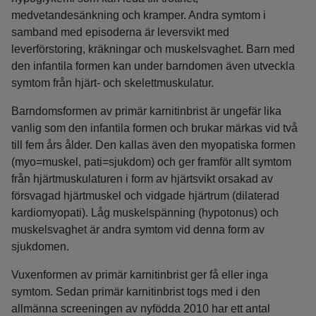
medvetandesänkning och kramper. Andra symtom i
samband med episoderna är leversvikt med
leverförstoring, kräkningar och muskelsvaghet. Barn med
den infantila formen kan under barndomen även utveckla
symtom från hjärt- och skelettmuskulatur.
Barndomsformen av primär karnitinbrist är ungefär lika
vanlig som den infantila formen och brukar märkas vid två
till fem års ålder. Den kallas även den myopatiska formen
(myo=muskel, pati=sjukdom) och ger framför allt symtom
från hjärtmuskulaturen i form av hjärtsvikt orsakad av
försvagad hjärtmuskel och vidgade hjärtrum (dilaterad
kardiomyopati). Låg muskelspänning (hypotonus) och
muskelsvaghet är andra symtom vid denna form av
sjukdomen.
Vuxenformen av primär karnitinbrist ger få eller inga
symtom. Sedan primär karnitinbrist togs med i den
allmänna screeningen av nyfödda 2010 har ett antal