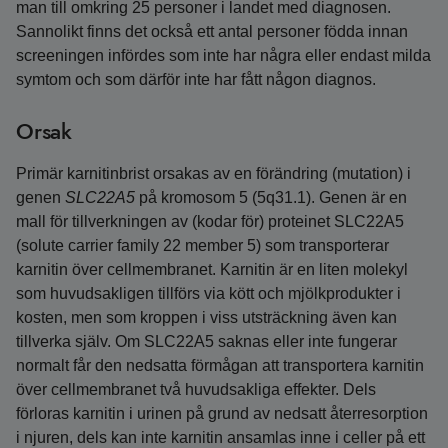
man till omkring 25 personer i landet med diagnosen.
Sannolikt finns det också ett antal personer födda innan
screeningen infördes som inte har några eller endast milda
symtom och som därför inte har fått någon diagnos.
Orsak
Primär karnitinbrist orsakas av en förändring (mutation) i
genen
SLC22A5
på kromosom 5 (5q31.1). Genen är en
mall för tillverkningen av (kodar för) proteinet SLC22A5
(solute carrier family 22 member 5) som transporterar
karnitin över cellmembranet. Karnitin är en liten molekyl
som huvudsakligen tillförs via kött och mjölkprodukter i
kosten, men som kroppen i viss utsträckning även kan
tillverka själv. Om SLC22A5 saknas eller inte fungerar
normalt får den nedsatta förmågan att transportera karnitin
över cellmembranet två huvudsakliga effekter. Dels
förloras karnitin i urinen på grund av nedsatt återresorption
i njuren, dels kan inte karnitin ansamlas inne i celler på ett