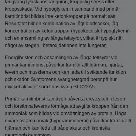
långvarig fysisk ansträngning, kroppslig stress eller
kroppsskada. Vid hypoglykemi i samband med primär
karnitin­brist bildas inte ketonkroppar på normalt sätt.
Resultatet blir en kombination av lågt blodsocker, låg
koncentration av ketonkroppar (hypoketotisk hypoglykemi)
och en ansamling av långa fettsyror, vilket är typiskt när
något av stegen i betaoxidationen inte fungerar.
Energibristen och ansamlingen av långa fettsyror vid
primär karnitinbrist påverkar framför allt hjärnan, hjärtat,
levern och musklerna och kan leda till sviktande funktion
och skador. Symtomens svårighetsgrad beror på hur
mycket aktivitet som finns kvar i SLC22A5.
Primär karnitinbrist kan även påverka ureacykeln i levern
och försämra leverns förmåga att avgifta kroppen från den
ammoniak som bildas vid omsättningen av protein. Höga
nivåer av ammoniak (hyperammonemi) påverkar framförallt
hjärnan och kan leda till både akuta och kroniska
neurologiska symtom.