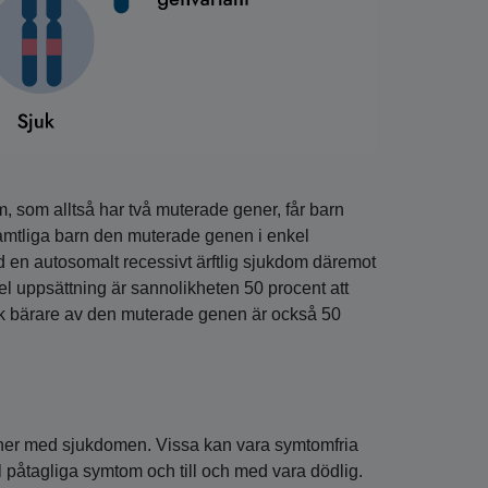
, som alltså har två muterade gener, får barn
mtliga barn den muterade genen i enkel
 en autosomalt recessivt ärftlig sjukdom däremot
l uppsättning är sannolikheten 50 procent att
risk bärare av den muterade genen är också 50
ner med sjukdomen. Vissa kan vara symtomfria
l påtagliga symtom och till och med vara dödlig.