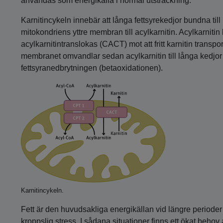
användas som energikälla i normal utsträckning.
Karnitincykeln innebär att långa fettsyrekedjor bundna t
mitokondriens yttre membran till acylkarnitin. Acylkarnitin 
acylkarnitintranslokas (CACT) mot att fritt karnitin transp
membranet omvandlar sedan acylkarnitin till långa kedjo
fettsyranedbrytningen (betaoxidationen).
Karnitincykeln.
Fett är den huvudsakliga energikällan vid längre perioder a
kroppslig stress. I sådana situationer finns ett ökat behov