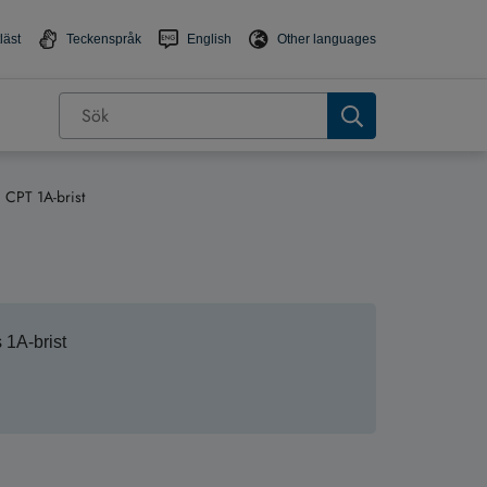
läst
Teckenspråk
English
Other languages
CPT 1A-brist
 1A-brist