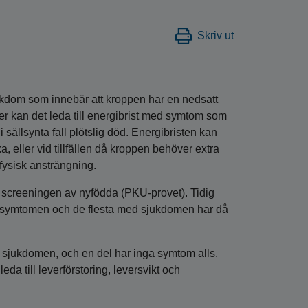
Skriv ut
kdom som innebär att kroppen har en nedsatt
ner kan det leda till energibrist med symtom som
 sällsynta fall plötslig död. Energibristen kan
, eller vid tillfällen då kroppen behöver extra
 fysisk ansträngning.
screeningen av nyfödda (PKU-provet). Tidig
a symtomen och de flesta med sjukdomen har då
sjukdomen, och en del har inga symtom alls.
a till leverförstoring, leversvikt och