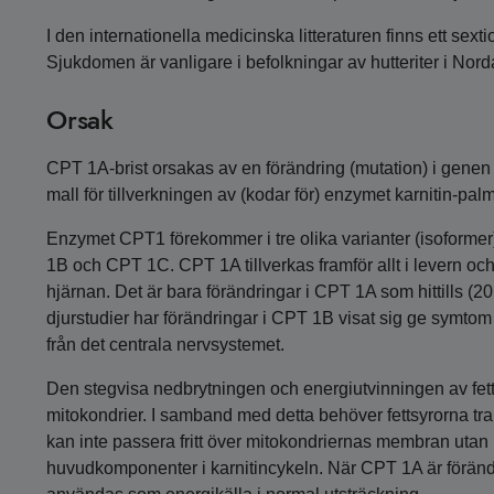
I den internationella medicinska litteraturen finns ett se
Sjukdomen är vanligare i befolkningar av hutteriter i Nord
Orsak
CPT 1A-brist orsakas av en förändring (mutation) i gene
mall för tillverkningen av (kodar för) enzymet karnitin-pal
Enzymet CPT1 förekommer i tre olika varianter (isoforme
1B och CPT 1C. CPT 1A tillverkas framför allt i levern 
hjärnan. Det är bara förändringar i CPT 1A som hittills (2
djurstudier har förändringar i CPT 1B visat sig ge sym
från det centrala nervsystemet.
Den stegvisa nedbrytningen och energiutvinningen av fetts
mitokondrier. I samband med detta behöver fettsyrorna tran
kan inte passera fritt över mitokondriernas membran utan 
huvudkomponenter i karnitincykeln. När CPT 1A är förändr