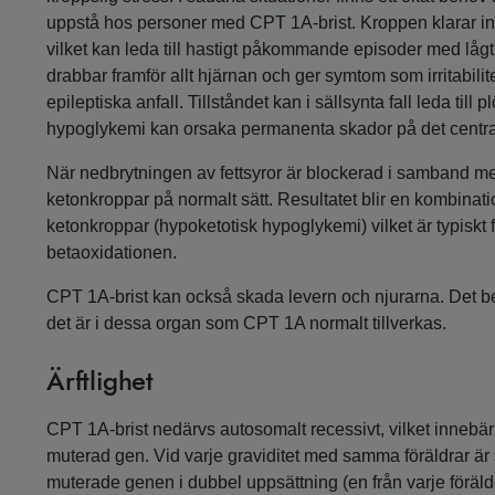
uppstå hos personer med CPT 1A-brist. Kroppen klarar inte
vilket kan leda till hastigt påkommande episoder med lå
drabbar framför allt hjärnan och ger symtom som irritabil
epileptiska anfall. Tillståndet kan i sällsynta fall leda ti
hypoglykemi kan orsaka permanenta skador på det centra
När nedbrytningen av fettsyror är blockerad i samband m
ketonkroppar på normalt sätt. Resultatet blir en kombinat
ketonkroppar (hypoketotisk hypoglykemi) vilket är typiskt f
betaoxidationen.
CPT 1A-brist kan också skada levern och njurarna. Det be
det är i dessa organ som CPT 1A normalt tillverkas.
Ärftlighet
CPT 1A-brist nedärvs autosomalt recessivt, vilket innebär 
muterad gen. Vid varje graviditet med samma föräldrar är 
muterade genen i dubbel uppsättning (en från varje föräld