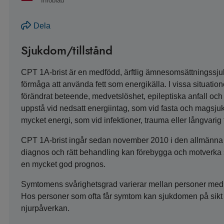
Infoblad
Dela
Sjukdom/tillstånd
CPT 1A-brist är en medfödd, ärftlig ämnesomsättningssju
förmåga att använda fett som energikälla. I vissa situatio
förändrat beteende, medvetslöshet, epileptiska anfall och i
uppstå vid nedsatt energiintag, som vid fasta och magsjuka
mycket energi, som vid infektioner, trauma eller långvarig
CPT 1A-brist ingår sedan november 2010 i den allmänna 
diagnos och rätt behandling kan förebygga och motverk
en mycket god prognos.
Symtomens svårighetsgrad varierar mellan personer med 
Hos personer som ofta får symtom kan sjukdomen på sikt led
njurpåverkan.