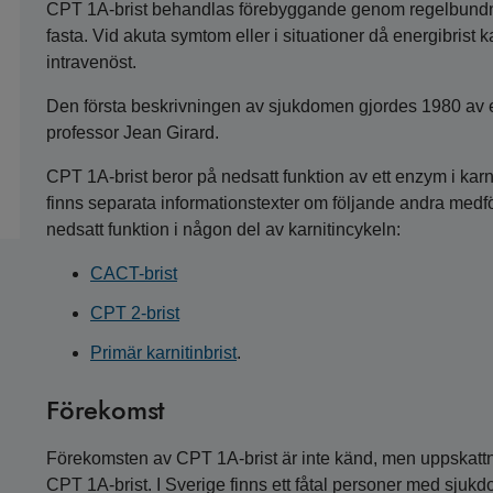
CPT 1A-brist behandlas förebyggande genom regelbundna m
fasta. Vid akuta symtom eller i situationer då energibrist k
intravenöst.
Den första beskrivningen av sjukdomen gjordes 1980 av e
professor Jean Girard.
CPT 1A-brist beror på nedsatt funktion av ett enzym i kar
finns separata informationstexter om följande andra m
nedsatt funktion i någon del av karnitincykeln:
CACT-brist
CPT 2-brist
Primär karnitinbrist
.
Förekomst
Förekomsten av CPT 1A-brist är inte känd, men uppskattni
CPT 1A-brist. I Sverige finns ett fåtal personer med sjuk