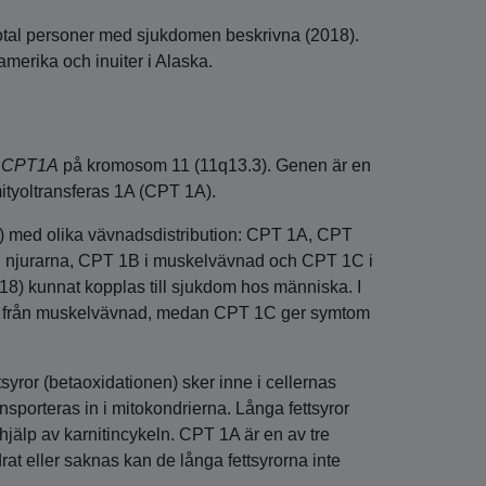
xtiotal personer med sjukdomen beskrivna (2018).
amerika och inuiter i Alaska.
n
CPT1A
på kromosom 11 (11q13.3). Genen är en
mityoltransferas 1A (CPT 1A).
r) med olika vävnadsdistribution: CPT 1A, CPT
och njurarna, CPT 1B i muskelvävnad och CPT 1C i
018) kunnat kopplas till sjukdom hos människa. I
tom från muskelvävnad, medan CPT 1C ger symtom
yror (betaoxidationen) sker inne i cellernas
sporteras in i mitokondrierna. Långa fettsyror
hjälp av karnitincykeln. CPT 1A är en av tre
at eller saknas kan de långa fettsyrorna inte