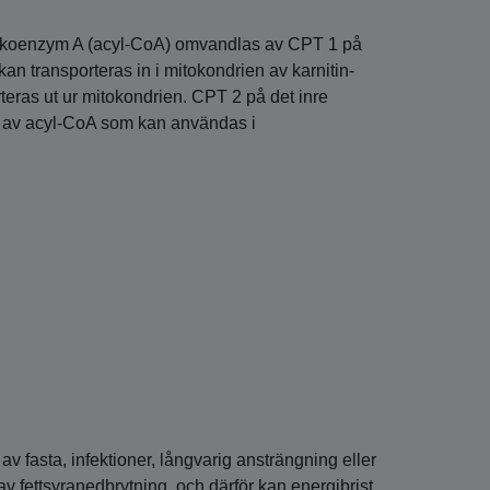
ill koenzym A (acyl-CoA) omvandlas av CPT 1 på
kan transporteras in i mitokondrien av karnitin-
orteras ut ur mitokondrien. CPT 2 på det inre
r av acyl-CoA som kan användas i
v fasta, infektioner, långvarig ansträngning eller
 av fettsyranedbrytning, och därför kan energibrist