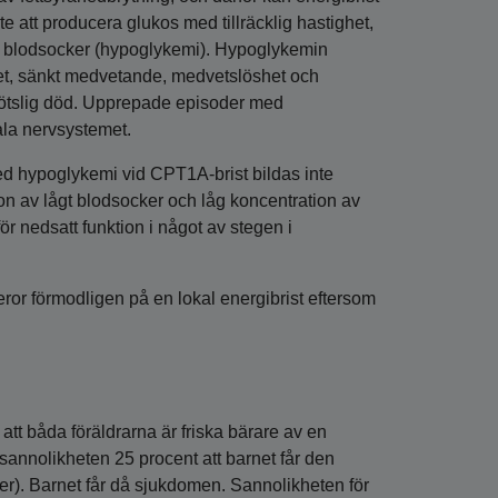
 att producera glukos med tillräcklig hastighet,
gt blodsocker (hypoglykemi). Hypoglykemin
itet, sänkt medvetande, medvetslöshet och
ll plötslig död. Upprepade episoder med
la nervsystemet.
ed hypoglykemi vid CPT1A-brist bildas inte
ion av lågt blodsocker och låg koncentration av
ör nedsatt funktion i något av stegen i
ror förmodligen på en lokal energibrist eftersom
att båda föräldrarna är friska bärare av en
sannolikheten 25 procent att barnet får den
er). Barnet får då sjukdomen. Sannolikheten för