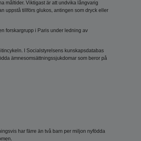
åltider. Viktigast är att undvika långvarig
an uppstå tillförs glukos, antingen som dryck eller
n forskargrupp i Paris under ledning av
nitincykeln. I Socialstyrelsens kunskapsdatabas
edfödda ämnesomsättningssjukdomar som beror på
ngsvis har färre än två barn per miljon nyfödda
domen.