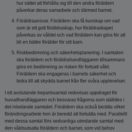
hur sättet att förhålla sig till den andra föräldern
påverkar deras samarbete och därmed barnet.
Föräldraansvar. Föräldern ska få kunskap om vad
som är ett gott föräldraskap, hur föräldraskapet
påverkas av våldet och vad föräldern kan göra för att
bli en bättre förälder för sitt barn.
Riskbedömning och säkerhetsplanering. I samtalen
ska föräldern och föräldrahandläggaren tillsammans
göra en bedömning av risken för fortsatt våld.
Föräldern ska engageras i barnets säkerhet och
bidra till att skydda barnet från fler svåra upplevelser.
I ett avslutande trepartssamtal redovisas uppdraget för
huvudhandläggaren och besvaras frågorna som ställdes i
det inledande samtalet. Föräldern ska också berätta vilket
förändringsarbete hen är beredd att fortsätta med. Parallellt
med dessa samtal förs sedvanliga utredande samtal med
den våldsutsatta föräldern och barnet, som vid behov