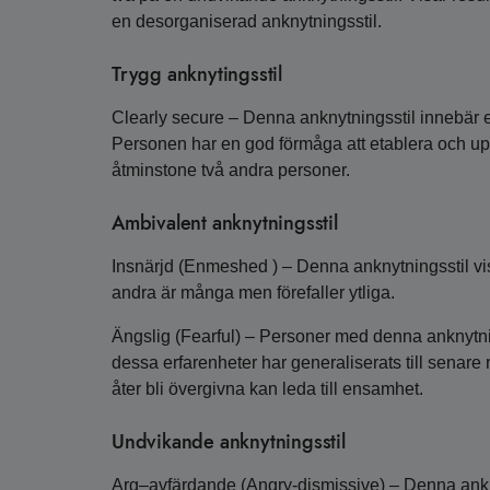
en desorganiserad anknytningsstil.
Trygg anknytingsstil
Clearly secure – Denna anknytningsstil innebär en 
Personen har en god förmåga att etablera och upp
åtminstone två andra personer.
Ambivalent anknytningsstil
Insnärjd (Enmeshed ) – Denna anknytningsstil visa
andra är många men förefaller ytliga.
Ängslig (Fearful) – Personer med denna anknytning
dessa erfarenheter har generaliserats till senare 
åter bli övergivna kan leda till ensamhet.
Undvikande anknytningsstil
Arg–avfärdande (Angry-dismissive) – Denna ankny