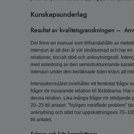
Kunskapsunderlag
Resultat av kvalitetsgranskningen – A
Det finns en manual som tillhandahålls av meto
intervjun är att den är väl strukturerad och har en
relationer, socialt stöd och anknytningsstil. Inte
med anledning av den semistrukturerande karakt
intervjun under den beräknade tiden krävs att int
Intervjuformuläret innehåller ett femtiotal frågor
frågor rör nuvarande relation till föräldrarna. H
denna relation. Lika många frågor rör stödjande p
20–25 till antalet. ”Nyligen inträffade problem” t
anknytning och stöd har uppskattningsvis 70–100 f
till antalet.