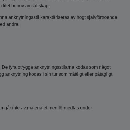
 litet behov av sällskap.
a anknytningsstil karaktäriseras av högt självförtroende
med andra.
s. De fyra otrygga anknytningsstilarna kodas som något
gg anknytning kodas i sin tur som måttligt eller påtagligt
framgår inte av materialet men förmedlas under