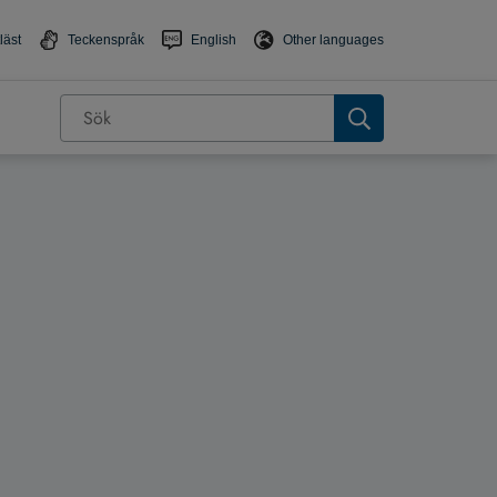
läst
Teckenspråk
English
Other languages