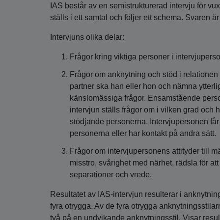
IAS består av en semistrukturerad intervju för v
ställs i ett samtal och följer ett schema. Svaren ä
Intervjuns olika delar:
Frågor kring viktiga personer i intervjupe
Frågor om anknytning och stöd i relationen 
partner ska han eller hon och nämna ytterlig
känslomässiga frågor. Ensamstående person
intervjun ställs frågor om i vilken grad och h
stödjande personerna. Intervjupersonen får 
personerna eller har kontakt på andra sätt.
Frågor om intervjupersonens attityder till 
misstro, svårighet med närhet, rädsla för att 
separationer och vrede.
Resultatet av IAS-intervjun resulterar i anknytnin
fyra otrygga. Av de fyra otrygga anknytningsstila
två på en undvikande anknytningsstil. Visar resul