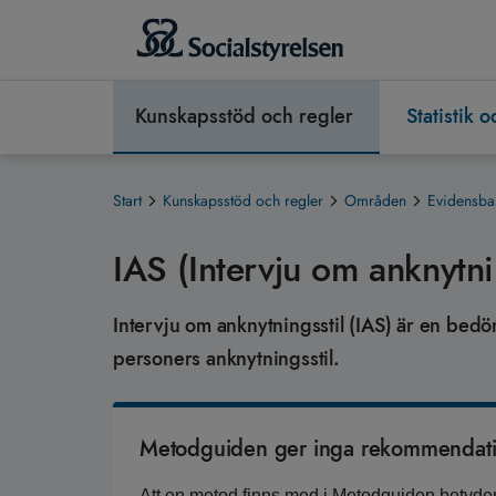
Kunskapsstöd och regler
Statistik 
Start
Kunskapsstöd och regler
Områden
Evidensba
IAS (Intervju om anknytni
Intervju om anknytningsstil (IAS) är en bed
personers anknytningsstil.
Metodguiden ger inga rekommendat
Att en metod finns med i Metodguiden betyder