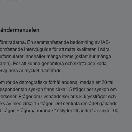
nvändarmanualen
dföreträdarna. En sammanfattande bedömning av IAS-
 omfattande intervjuguide för att mäta kvaliteten i nära
rvjuformuläret innehåller många items (oklart hur många
ären). För att kunna genomföra och skatta och koda
ervjuarna är mycket rutinerade.
 som rör de demografiska förhållandena, medan ett 20-tal
ar respondenten syskon finns cirka 15 frågor per syskon om
ersoner. Frågor om livshändelser är s.k. kryssfrågor och
äcks av med cirka 15 frågor. Det centrala området gällande
rågor. Frågorna rörande ”attityder till andra” är cirka 100