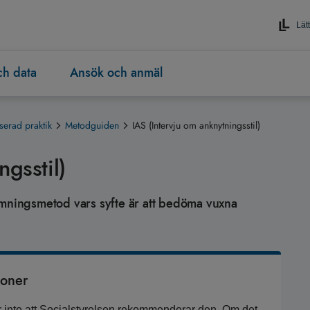
Lätt
och data
Ansök och anmäl
serad praktik
Metodguiden
IAS (Intervju om anknytningsstil)
ngsstil)
ömningsmetod vars syfte är att bedöma vuxna
ioner
 inte att Socialstyrelsen rekommenderar den. Om det