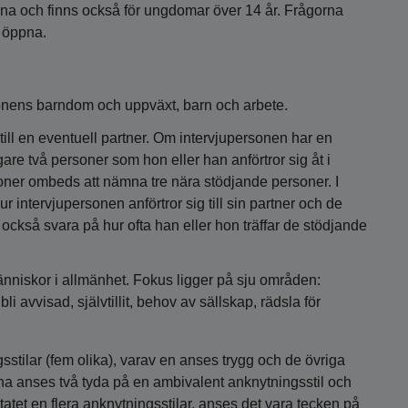
uxna och finns också för ungdomar över 14 år. Frågorna
r öppna.
rsonens barndom och uppväxt, barn och arbete.
till en eventuell partner. Om intervjupersonen har en
are två personer som hon eller han anförtror sig åt i
er ombeds att nämna tre nära stödjande personer. I
ur intervjupersonen anförtror sig till sin partner och de
också svara på hur ofta han eller hon träffar de stödjande
människor i allmänhet. Fokus ligger på sju områden:
bli avvisad, självtillit, behov av sällskap, rädsla för
gsstilar (fem olika), varav en anses trygg och de övriga
rna anses två tyda på en ambivalent anknytningsstil och
tatet en flera anknytningsstilar, anses det vara tecken på