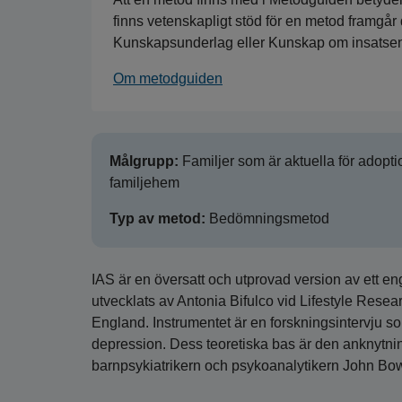
finns vetenskapligt stöd för en metod framgår 
Kunskapsunderlag eller Kunskap om insatsens
Om metodguiden
Målgrupp:
Familjer som är aktuella för adopti
familjehem
Typ av metod:
Bedömningsmetod
IAS är en översatt och utprovad version av ett en
utvecklats av Antonia Bifulco vid Lifestyle Rese
England. Instrumentet är en forskningsintervju som
depression. Dess teoretiska bas är den anknytni
barnpsykiatrikern och psykoanalytikern John Bow