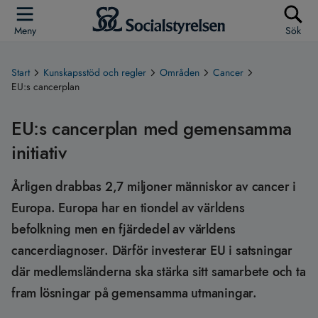
Meny
Sök
Start
Kunskapsstöd och regler
Områden
Cancer
EU:s cancerplan
EU:s cancerplan med gemensamma
initiativ
Årligen drabbas 2,7 miljoner människor av cancer i
Europa. Europa har en tiondel av världens
befolkning men en fjärdedel av världens
cancerdiagnoser. Därför investerar EU i satsningar
där medlemsländerna ska stärka sitt samarbete och ta
fram lösningar på gemensamma utmaningar.