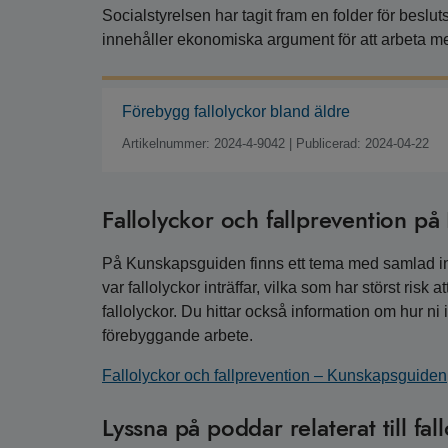
Socialstyrelsen har tagit fram en folder för besl
innehåller ekonomiska argument för att arbeta m
Förebygg fallolyckor bland äldre
Artikelnummer: 2024-4-9042
|
Publicerad: 2024-04-22
Fallolyckor och fallprevention p
På Kunskapsguiden finns ett tema med samlad info
var fallolyckor inträffar, vilka som har störst risk
fallolyckor. Du hittar också information om hur ni
förebyggande arbete.
Fallolyckor och fallprevention – Kunskapsguiden
Lyssna på poddar relaterat till fal