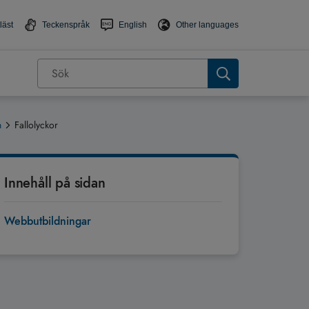
läst
Teckenspråk
English
Other languages
n
Fallolyckor
Innehåll på sidan
Webbutbildningar
Tillbaka till toppen