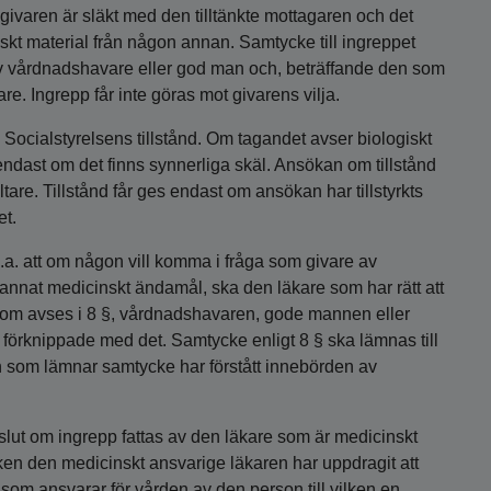
ivaren är släkt med den tilltänkte mottagaren och det
ogiskt material från någon annan. Samtycke till ingreppet
av vårdnadshavare eller god man och, beträffande den som
are. Ingrepp får inte göras mot givarens vilja.
 Socialstyrelsens tillstånd. Om tagandet avser biologiskt
 endast om det finns synnerliga skäl. Ansökan om tillstånd
are. Tillstånd får ges endast om ansökan har tillstyrkts
et.
.a. att om någon vill komma i fråga som givare av
er annat medicinskt ändamål, ska den läkare som har rätt att
 som avses i 8 §, vårdnadshavaren, gode mannen eller
 förknippade med det. Samtycke enligt 8 § ska lämnas till
n som lämnar samtycke har förstått innebörden av
lut om ingrepp fattas av den läkare som är medicinskt
ilken den medicinskt ansvarige läkaren har uppdragit att
e som ansvarar för vården av den person till vilken en