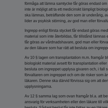
förmåga att lämna samtycke får göras endast om g
inte är möjligt att ta ett medicinskt lämpligt biol
ska lämnas, beträffande den som är underårig, 
lider av psykisk störning, av god man eller förvalt
Ingrepp enligt första stycket får endast göras med
material som inte återbildas, får tillstånd lämnas
får göras av vårdnadshavare, god man eller förvalt
av den läkare som har rätt att besluta om ingrepp
Av 10 § lagen om transplantation m.m. framgår bl
biologiskt material avsett för transplantation ell
besluta om ingreppet upplysa givaren och, i fall
förvaltaren om ingreppet och om de risker som är
läkaren. Denne ska därvid förvissa sig om att de
upplysningarna.
Av 12 § samma lag som ovan framgår bl.a. att bes
ansvarig för verksamheten eller den läkare till v
besluta. Sådant beslut får inte fattas av en läkar