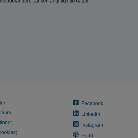
 meddelanden. Länken är giltig i tio dagar.
ter
Facebook
arium
Linkedin
tioner
Instagram
cookies)
Podd