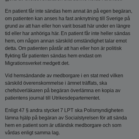
En patient får inte sändas hem annat än på egen begäran,
om patienten kan anses ha fast anknytning till Sverige på
grund av att han eller hon varit bosatt här under en längre
tid eller har anhöriga här. En patient får inte heller sändas
hem, om någon annan särskild omständighet talar emot
detta. Om patienten påstår att han eller hon är politisk
flykting får patienten sändas hem endast om
Migrationsverket medgett det.
Vid hemsändande av medborgare i en stat med vilken
särskild överenskommelse i ämnet träffats, ska
chefsöverläkaren på begäran överlämna en kopia av
patientens journal till Utrikesdepartementet.
Enligt 47 § andra stycket 7 LPT ska Polismyndigheten
lämna hjälp på begäran av Socialstyrelsen för att sända
hem en patient som är utländsk medborgare och som
vårdas enligt samma lag.