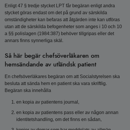
Enligt 47 § tredje stycket LPT får begäran enligt andra
stycket göras endast om det på grund av särskilda
omständigheter kan befaras att åtgärden inte kan utföras
utan att de särskilda befogenheter som anges i 10 och 10
a §§ polislagen (1984:387) behöver tillgripas eller det
annars finns synnerliga skäl.
Så här begär chefsöverläkaren om
hemsändande av utländsk patient
En chefsöverläkares begäran om att Socialstyrelsen ska
besluta att sända hem en patient ska vara skriftlig.
Begäran ska innehålla
en kopia av patientens journal,
en kopia av patientens pass eller av någon annan
identitetshandling, om det finns en sådan,
kopior av domar som har meddelats av allmän