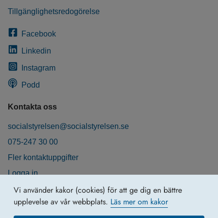
Tillgänglighetsredogörelse
Facebook
Linkedin
Instagram
Podd
Kontakta oss
socialstyrelsen@socialstyrelsen.se
075-247 30 00
Fler kontaktuppgifter
Logga in
Behandling av personuppgifter
Vi använder kakor (cookies) för att ge dig en bättre
upplevelse av vår webbplats.
Läs mer om kakor