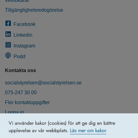
Webbkarta
Tillgänglighetsredogörelse
Facebook
Linkedin
Instagram
Podd
Kontakta oss
socialstyrelsen@socialstyrelsen.se
075-247 30 00
Fler kontaktuppgifter
Logga in
Behandling av personuppgifter
Vi använder kakor (cookies) för att ge dig en bättre
upplevelse av vår webbplats.
Läs mer om kakor