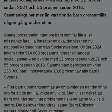
landets socialtjänster – en ökning med 22 procent
sedan 2021 och 55 procent sedan 2018.
Sammanlagt har mer än vart tionde barn orosanmälts
någon gång under ett år.
Antalet orosanmälningar om barn som far illa eller
misstänks fara illa fortsätter att öka, det visar en ny
nationell kartläggning från Socialstyrelsen. Under 2024
inkom cirka 514 000 orosanmälningar till landets
socialtjänster – en ökning med 22 procent sedan 2021 och
55 procent sedan 2018. Sammanlagt berördes omkring
233 000 barn, motsvarande 10,8 procent av alla barn i
Sverige.
– Fler barn uppmärksammas av omgivningen när det finns
oro för att de far illa, vilket är viktigt. Men vi ser också att
barn ofta nås sent, när problemen riskerar att ha vuxit sig
större. Det behöver förändras, säger Björn Eriksson,
generaldirektör på Socialstyrelsen.