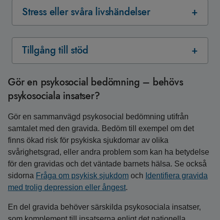
Stress eller svåra livshändelser
Tillgång till stöd
Gör en psykosocial bedömning – behövs
psykosociala insatser?
Gör en sammanvägd psykosocial bedömning utifrån
samtalet med den gravida. Bedöm till exempel om det
finns ökad risk för psykiska sjukdomar av olika
svårighetsgrad, eller andra problem som kan ha betydelse
för den gravidas och det väntade barnets hälsa. Se också
sidorna
Fråga om psykisk sjukdom
och
Identifiera gravida
med trolig depression eller ångest
.
En del gravida behöver särskilda psykosociala insatser,
som komplement till insatserna enligt det nationella