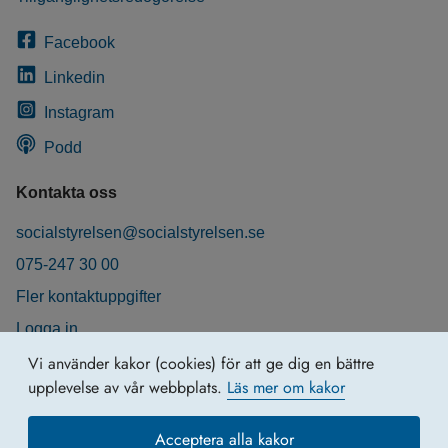
Facebook
Linkedin
Instagram
Podd
Kontakta oss
socialstyrelsen@socialstyrelsen.se
075-247 30 00
Fler kontaktuppgifter
Logga in
Behandling av personuppgifter
Vi använder kakor (cookies) för att ge dig en bättre
upplevelse av vår webbplats.
Läs mer om kakor
Acceptera alla kakor