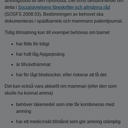
amningsstöd till den nyförlösta. Det finns bestämmelser om
detta i
Socialstyrelsens föreskrifter och allmänna råd
(SOSFS 2008:33). Bedömningen av behovet ska
dokumenteras i spädbarnets och mammans patientjournal.
Tidig tillmatning kan till exempel behövas om barnet
har fötts för tidigt
har haft låg Apgarpoäng
är tillväxthämmat
har för lågt blodsocker, eller riskerar att få det.
Det kan också vara aktuellt om mamman (eller den som
skulle ha kunnat amma)
behöver läkemedel som inte får kombineras med
amning
har ett medicinskt tillstånd som gör amning olämplig