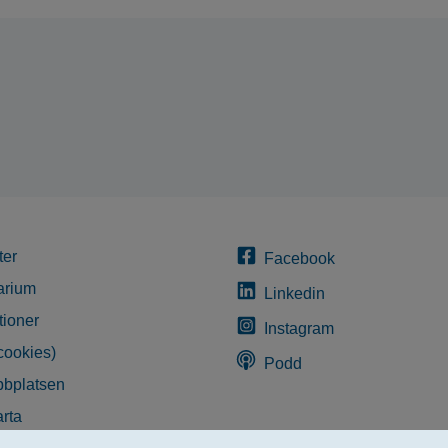
ter
Facebook
arium
Linkedin
tioner
Instagram
cookies)
Podd
bplatsen
rta