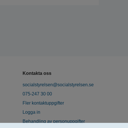
Kontakta oss
socialstyrelsen@socialstyrelsen.se
075-247 30 00
Fler kontaktuppgifter
Logga in
Behandling av personuppgifter