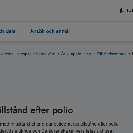
Lätt
och data
Ansök och anmäl
Nationell högspecialiserad vård
Årlig uppföljning
Tillståndsområde
illstånd efter polio
ed misstänkt eller diagnosticerat resttillstånd efter polio
anderyds sjukhus och Sahlgrenska universitetssjukhuset.