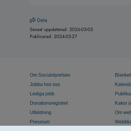
Dela
Senast uppdaterad:
2026-05-05
Publicerad:
2024-02-27
Om Socialstyrelsen
Blanket
Jobba hos oss
Kalend
Lediga jobb
Publika
Donationsregistret
Kakor (
Utbildning
Om web
Pressrum
Webbka