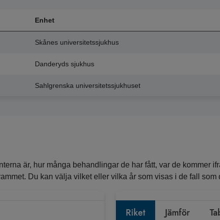
Enhet
Skånes universitetssjukhus
Danderyds sjukhus
Sahlgrenska universitetssjukhuset
erna är, hur många behandlingar de har fått, var de kommer ifr
ammet. Du kan välja vilket eller vilka år som visas i de fall som de
Riket
Jämför
Ta