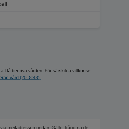
bell
att få bedriva vården. För särskilda villkor se
serad vård (2018:48).
 via mejladressen nedan. Gäller frågorna de