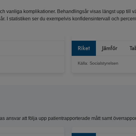
ch vanliga komplikationer. Behandlingsår visas längst upp till vä
ra år. I statistiken ser du exempelvis konfidensintervall och perc
Riket
Jämför
Ta
Källa:
Socialstyrelsen
ansvar att följa upp patientrapporterade mått samt överrapporte