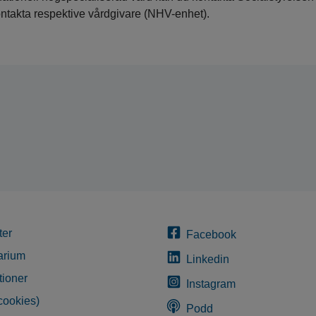
ontakta respektive vårdgivare (NHV-enhet).
ter
Facebook
arium
Linkedin
tioner
Instagram
cookies)
Podd