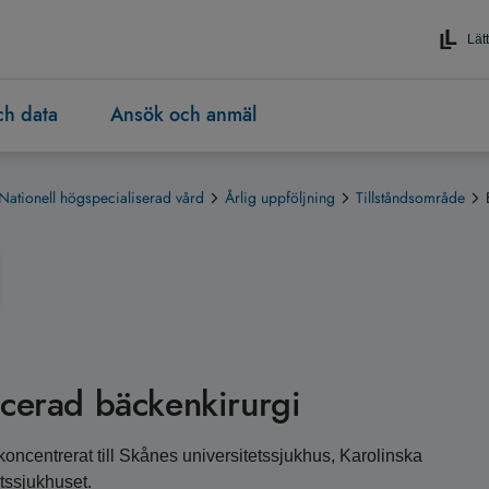
Lätt
och data
Ansök och anmäl
Nationell högspecialiserad vård
Årlig uppföljning
Tillståndsområde
ncerad bäckenkirurgi
oncentrerat till Skånes universitetssjukhus, Karolinska
tssjukhuset.