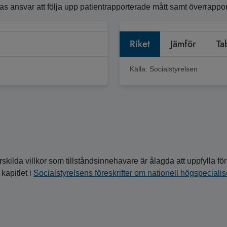
ansvar att följa upp patientrapporterade mått samt överrapporte
Riket
Jämför
Ta
Källa:
Socialstyrelsen
skilda villkor som tillståndsinnehavare är ålagda att uppfylla för 
 kapitlet i
Socialstyrelsens föreskrifter om nationell högspeciali