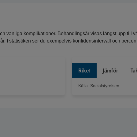
ch vanliga komplikationer. Behandlingsår visas längst upp till vä
ra år. I statistiken ser du exempelvis konfidensintervall och perc
Riket
Jämför
Ta
Källa:
Socialstyrelsen