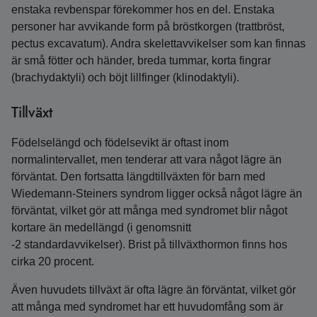
enstaka revbenspar förekommer hos en del. Enstaka
personer har avvikande form på bröstkorgen (trattbröst,
pectus excavatum). Andra skelettavvikelser som kan finnas
är små fötter och händer, breda tummar, korta fingrar
(brachydaktyli) och böjt lillfinger (klinodaktyli).
Tillväxt
Födelselängd och födelsevikt är oftast inom
normalintervallet, men tenderar att vara något lägre än
förväntat. Den fortsatta längdtillväxten för barn med
Wiedemann‑Steiners syndrom ligger också något lägre än
förväntat, vilket gör att många med syndromet blir något
kortare än medellängd (i genomsnitt
-2 standardavvikelser). Brist på tillväxthormon finns hos
cirka 20 procent.
Även huvudets tillväxt är ofta lägre än förväntat, vilket gör
att många med syndromet har ett huvudomfång som är