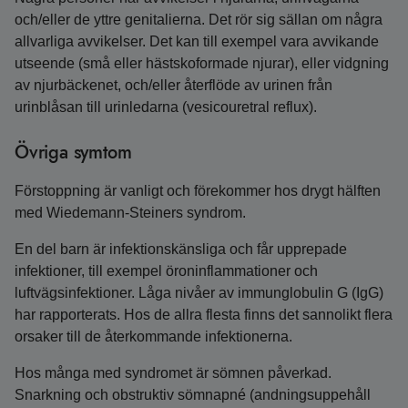
och/eller de yttre genitalierna. Det rör sig sällan om några
allvarliga avvikelser. Det kan till exempel vara avvikande
utseende (små eller hästskoformade njurar), eller vidgning
av njurbäckenet, och/eller återflöde av urinen från
urinblåsan till urinledarna (vesicouretral reflux).
Övriga symtom
Förstoppning är vanligt och förekommer hos drygt hälften
med Wiedemann‑Steiners syndrom.
En del barn är infektionskänsliga och får upprepade
infektioner, till exempel öroninflammationer och
luftvägsinfektioner. Låga nivåer av immunglobulin G (IgG)
har rapporterats. Hos de allra flesta finns det sannolikt flera
orsaker till de återkommande infektionerna.
Hos många med syndromet är sömnen påverkad.
Snarkning och obstruktiv sömnapné (andningsuppehåll