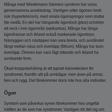
Många med Wiedemann‑Steiners syndrom har vissa
gemensamma ansiktsdrag. Vanligen sitter ögonen brett
isär (hypertelorism), med smala ögonspringor som sluttar
lite nedåt. En del har hängande ögonlock (ptos) och/eller
ett veck i inre ögonvrån (epikantus). Många har långa
ögonfransar och ibland också markerade ögonbryn.
Näsryggen och nästippen kan vara breda, och avståndet
långt mellan näsa och överläpp (filtrum). Många har tunn
överläpp. Öronen kan vara lågt sittande och ibland ha
avvikande form.
Ökad kroppsbehåring är ett typiskt kännetecken för
syndromet, framför allt på armbågar, men även på armar,
ben och rygg. Det förekommer dock inte hos alla individer.
Ögon
Symtom som påverkar synen förekommer hos ungefär
hälften av de som har syndromet. Vanligen rör det sig om