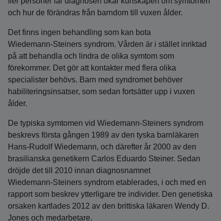
fler personer får diagnosen ökar kunskapen om symtomen
och hur de förändras från barndom till vuxen ålder.
Det finns ingen behandling som kan bota
Wiedemann‑Steiners syndrom. Vården är i stället inriktad
på att behandla och lindra de olika symtom som
förekommer. Det gör att kontakter med flera olika
specialister behövs. Barn med syndromet behöver
habiliterings­insatser, som sedan fortsätter upp i vuxen
ålder.
De typiska symtomen vid Wiedemann‑Steiners syndrom
beskrevs första gången 1989 av den tyska barnläkaren
Hans‑Rudolf Wiedemann, och därefter år 2000 av den
brasilianska genetikern Carlos Eduardo Steiner. Sedan
dröjde det till 2010 innan diagnosnamnet
Wiedemann‑Steiners syndrom etablerades, i och med en
rapport som beskrev ytterligare tre individer. Den genetiska
orsaken kartlades 2012 av den brittiska läkaren Wendy D.
Jones och medarbetare.