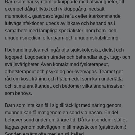
Barn som har symtom förknippade med ätsvårigheter, till
exempel dålig tillväxt och viktuppgång, nedsatt
munmotorik, gastroesofagal reflux eller återkommande
luftvägsinfektioner, utreds av läkare och behandlas i
samarbete med lämpliga specialister inom barn- och
ungdomsmedicin eller barn- och ungdomshabilitering.
I behandlingsteamet ingår ofta sjuksköterska, dietist och
logoped. Logopeden utreder och behandlar sug‑, tugg- och
sväljsvårigheter. Även kontakt med fysioterapeut,
arbetsterapeut och psykolog bör övervägas. Teamet ger
råd om kost, träning och hjälpmedel som kan underlätta
och stimulera ätandet, och bedömer vilka andra insatser
som behövs.
Barn som inte kan få i sig tillräckligt med näring genom
munnen kan få mat genom en sond via näsan. En del
behöver sond under en längre tid. Då kan sonden i stället
läggas genom bukväggen in till magsäcken (gastrostomi).
Sonden ersätts ofta med en så kallad