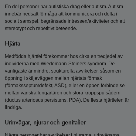
En del personer har autistiska drag eller autism. Autism
innebär nedsatt förmåga att kommunicera och delta i
socialt samspel, begränsade intressen/aktiviteter och ett
stereotypt och repetitivt beteende.
Hjärta
Medfödda hjärtfel förekommer hos cirka en tredjedel av
individerna med Wiedemann‑Steiners syndrom. De
vanligaste är mindre, strukturella avvikelser, såsom en
öppning i skiljeväggen mellan hjärtats förmak
(förmaksseptumdefekt, ASD), eller en öppen förbindelse
mellan vänstra lungartären och stora kroppspulsådern
(ductus arteriosus persistens, PDA). De flesta hjärtfelen är
lindriga.
Urinvägar, njurar och genitalier
Några personer har avvikelser i njurarna, urinvägarna