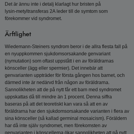
Det är ännu inte i detalj klarlagt hur bristen på
lysin‑metyltransferas 2A leder till de symtom som
förekommer vid syndromet.
Ärftlighet
Wiedemann‑Steiners syndrom beror i de allra flesta fall på
en nyuppkommen sjukdomsorsakande genvariant
(nymutation) som oftast uppstått i en av föräldrarnas
könsceller (ägg eller spermier). Det innebär att
genvarianten uppträder för första gången hos barnet, och
därmed inte är nedärvd från någon av föräldrarna.
Sannolikheten att de på nytt får ett barn med syndromet
uppskattas då till mindre än 1 procent. Denna siffra
baseras på att det teoretiskt kan vara så att en av
föräldrarna har den sjukdomsorsakande varianten i flera av
sina könsceller (så kallad germinal mosaicism). Föräldern
har då inte själv syndromet, men förekomsten av
genvarianten i könscellerna ökar sannolikheten att på nytt