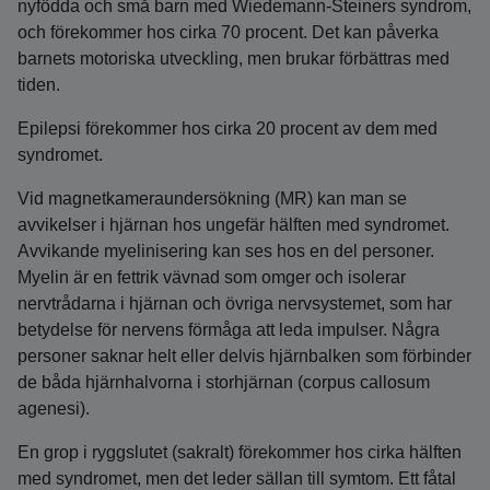
nyfödda och små barn med Wiedemann-Steiners syndrom,
och förekommer hos cirka 70 procent. Det kan påverka
barnets motoriska utveckling, men brukar förbättras med
tiden.
Epilepsi förekommer hos cirka 20 procent av dem med
syndromet.
Vid magnetkameraundersökning (MR) kan man se
avvikelser i hjärnan hos ungefär hälften med syndromet.
Avvikande myelinisering kan ses hos en del personer.
Myelin är en fettrik vävnad som omger och isolerar
nervtrådarna i hjärnan och övriga nervsystemet, som har
betydelse för nervens förmåga att leda impulser. Några
personer saknar helt eller delvis hjärnbalken som förbinder
de båda hjärnhalvorna i storhjärnan (corpus callosum
agenesi).
En grop i ryggslutet (sakralt) förekommer hos cirka hälften
med syndromet, men det leder sällan till symtom. Ett fåtal