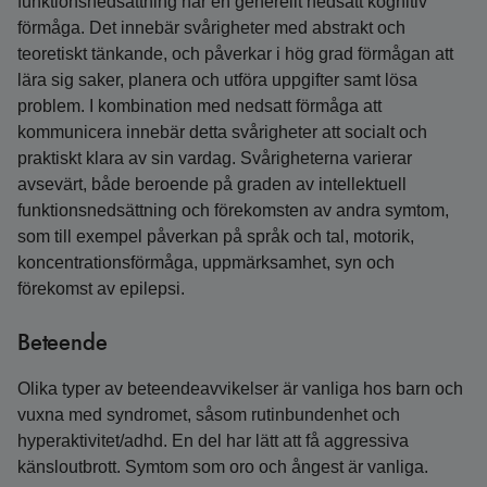
funktionsnedsättning har en generellt nedsatt kognitiv
förmåga. Det innebär svårigheter med abstrakt och
teoretiskt tänkande, och påverkar i hög grad förmågan att
lära sig saker, planera och utföra uppgifter samt lösa
problem. I kombination med nedsatt förmåga att
kommunicera innebär detta svårigheter att socialt och
praktiskt klara av sin vardag. Svårigheterna varierar
avsevärt, både beroende på graden av intellektuell
funktionsnedsättning och förekomsten av andra symtom,
som till exempel påverkan på språk och tal, motorik,
koncentrationsförmåga, uppmärksamhet, syn och
förekomst av epilepsi.
Beteende
Olika typer av beteendeavvikelser är vanliga hos barn och
vuxna med syndromet, såsom rutinbundenhet och
hyperaktivitet/adhd. En del har lätt att få aggressiva
känsloutbrott. Symtom som oro och ångest är vanliga.