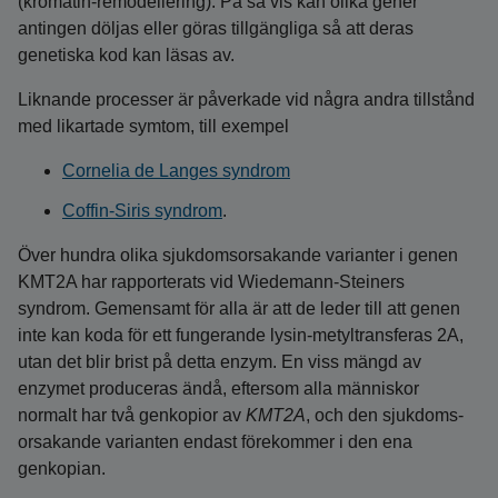
(kromatin-remodellering). På så vis kan olika gener
antingen döljas eller göras tillgängliga så att deras
genetiska kod kan läsas av.
Liknande processer är påverkade vid några andra tillstånd
med likartade symtom, till exempel
Cornelia de Langes syndrom
Coffin-Siris syndrom
.
Över hundra olika sjukdomsorsakande varianter i genen
KMT2A har rapporterats vid Wiedemann‑Steiners
syndrom. Gemensamt för alla är att de leder till att genen
inte kan koda för ett fungerande lysin‑metyltransferas 2A,
utan det blir brist på detta enzym. En viss mängd av
enzymet produceras ändå, eftersom alla människor
normalt har två genkopior av
KMT2A
, och den sjukdoms­
orsakande varianten endast förekommer i den ena
genkopian.