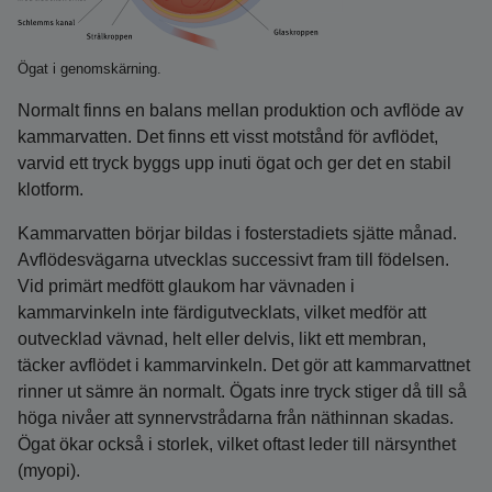
Ögat i genomskärning.
Normalt finns en balans mellan produktion och avflöde av
kammarvatten. Det finns ett visst motstånd för avflödet,
varvid ett tryck byggs upp inuti ögat och ger det en stabil
klotform.
Kammarvatten börjar bildas i fosterstadiets sjätte månad.
Avflödesvägarna utvecklas successivt fram till födelsen.
Vid primärt medfött glaukom har vävnaden i
kammarvinkeln inte färdigutvecklats, vilket medför att
outvecklad vävnad, helt eller delvis, likt ett membran,
täcker avflödet i kammarvinkeln. Det gör att kammarvattnet
rinner ut sämre än normalt. Ögats inre tryck stiger då till så
höga nivåer att synnervstrådarna från näthinnan skadas.
Ögat ökar också i storlek, vilket oftast leder till närsynthet
(myopi).