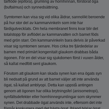
tårflöde (epifora), grumling av hornhinnan, förstorat öga
(buftalmus) och synnedsättning.
Symtomen kan visa sig vid olika åldrar, sannolikt beroende
på hur stor del av kammarvinkeln som inte har
färdigutvecklats. Om hela membranet finns kvar blir det
totalstopp för avflödet av kammarvatten och barnet föds
med grön starr. Om kammarvinkeln bara delvis är påverkad
visar sig symtomen senare. Hos cirka tre fjärdedelar av
barnen med primärt kongenitalt glaukom drabbas båda
ögonen. För en del visar sig sjukdomen först i vuxen ålder,
så kallat medfött sent glaukom.
Förutom att glaukom kan skada synen kan ena ögats syn
bli nedsatt på grund av att barnet väljer att inte använda
ögat, så kallad amblyopi. Detta kan uppstå antingen
genom att ögonen har olika brytningsfel (anisometropi),
synfältsdefekter eller hornhinnegrumlingar som skymmer
synen. Det drabbade ögat används inte, eftersom det inte
förmår konkurrera med det bästa ögat. Ibland börjar ögat