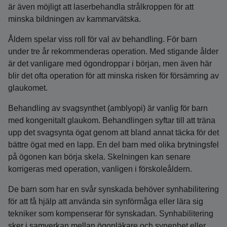
är även möjligt att laserbehandla strålkroppen för att
minska bildningen av kammarvätska.
Åldern spelar viss roll för val av behandling. För barn
under tre år rekommenderas operation. Med stigande ålder
är det vanligare med ögondroppar i början, men även här
blir det ofta operation för att minska risken för försämring av
glaukomet.
Behandling av svagsynthet (amblyopi) är vanlig för barn
med kongenitalt glaukom. Behandlingen syftar till att träna
upp det svagsynta ögat genom att bland annat täcka för det
bättre ögat med en lapp. En del barn med olika brytningsfel
på ögonen kan börja skela. Skelningen kan senare
korrigeras med operation, vanligen i förskoleåldern.
De barn som har en svår synskada behöver synhabilitering
för att få hjälp att använda sin synförmåga eller lära sig
tekniker som kompenserar för synskadan. Synhabilitering
sker i samverkan mellan ögonläkare och synenhet eller