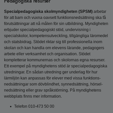
Pedagogiska resurser
Specialpedagogiska skolmyndigheten (SPSM)
arbetar
för att barn och vuxna oavsett funktions­nedsättning ska få
förutsättningar att nå målen för sin utbildning. Myndigheten
erbjuder special­pedagogiskt stöd, undervisning i
specialskolor, kompetens­utveckling, tillgängliga läromedel
och statsbidrag. Stödet riktar sig till professionella inom
skolan och kan handla om elevens lärande, pedagogers
arbete eller verksamhet och organisation. Stödet
kompletterar kommunernas och skolornas egna resurser.
Ett exempel på myndighetens stöd är specialpedagogiska
utredningar. En sådan utredning ger underlag för hur
lärmiljön kan anpassas för elever med vissa funktions­
nedsättningar som döv­blindhet, syn­nedsättning, hörsel­
nedsättning eller grav språk­störning. På myndighetens
webbplats finns mer information.
Telefon 010-473 50 00