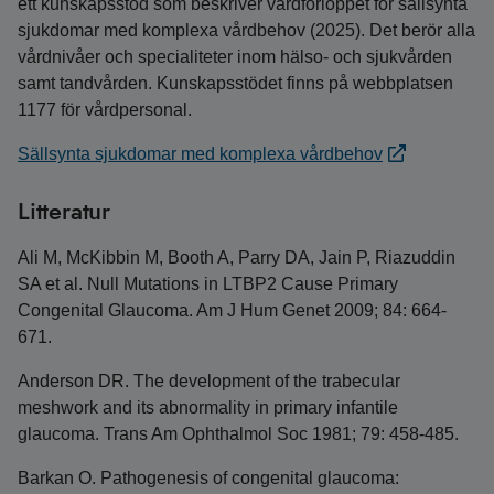
ett kunskapsstöd som beskriver vårdförloppet för sällsynta
sjukdomar med komplexa vårdbehov (2025). Det berör alla
vårdnivåer och specialiteter inom hälso- och sjukvården
samt tandvården. Kunskapsstödet finns på webbplatsen
1177 för vårdpersonal.
Sällsynta sjukdomar med komplexa vårdbehov
Litteratur
Ali M, McKibbin M, Booth A, Parry DA, Jain P, Riazuddin
SA et al. Null Mutations in LTBP2 Cause Primary
Congenital Glaucoma. Am J Hum Genet 2009; 84: 664-
671.
Anderson DR. The development of the trabecular
meshwork and its abnormality in primary infantile
glaucoma. Trans Am Ophthalmol Soc 1981; 79: 458-485.
Barkan O. Pathogenesis of congenital glaucoma: