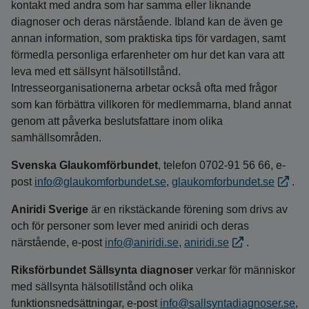
kontakt med andra som har samma eller liknande
diagnoser och deras närstående. Ibland kan de även ge
annan information, som praktiska tips för vardagen, samt
förmedla personliga erfarenheter om hur det kan vara att
leva med ett sällsynt hälsotillstånd.
Intresseorganisationerna arbetar också ofta med frågor
som kan förbättra villkoren för medlemmarna, bland annat
genom att påverka beslutsfattare inom olika
samhällsområden.
Svenska Glaukomförbundet
, telefon 0702-91 56 66, e-
post
info@glaukomforbundet.se
,
glaukomforbundet.se
.
Aniridi Sverige
är en rikstäckande förening som drivs av
och för personer som lever med aniridi och deras
närstående, e-post
info@aniridi.se
,
aniridi.se
.
Riksförbundet Sällsynta diagnoser
verkar för människor
med sällsynta hälsotillstånd och olika
funktionsnedsättningar, e‑post
info@sallsyntadiagnoser.se
,