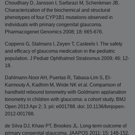
Choudhary D, Jansson I, Sarfarazi M, Schenkman JB.
Characterization of the biochemical and structural
phenotypes of four CYP1B1 mutations observed in
individuals with primary congenital glaucoma.
Pharmacogenet Genomics 2008; 18: 665-676.
Coppens G, Stalmans I, Zeyen T, Casteels I. The safety
and efficacy of glaucoma medication in the pediatric
population. J Pediatr Ophthalmol Strabismus 2009; 46: 12-
18.
Dahlmann-Noor AH, Puertas R, Tabasa-Lim S, El-
Karmouty A, Kadhim M, Wride NK et al. Comparison of
handheld rebound tonometry with Goldmann applanation
tonometry in children with glaucoma: a cohort study. BMJ
Open 2013 Apr 2; 3. pii: e001788. doi: 10.1136/bmjopen-
2012-001788.
de Silva DJ, Khaw PT, Brookes JL. Long-term outcome of
primary congenital glaucoma. JAAPOS 2011; 15: 148-152.