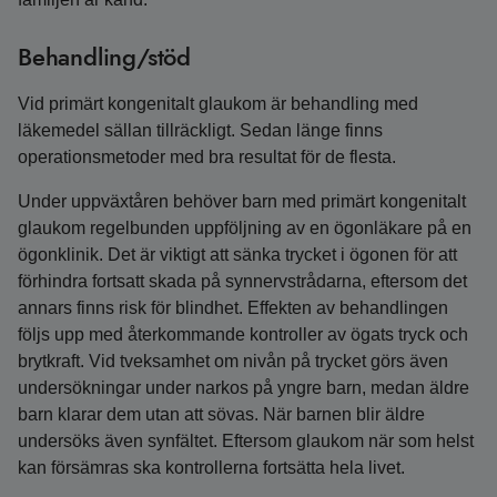
Behandling/stöd
Vid primärt kongenitalt glaukom är behandling med
läkemedel sällan tillräckligt. Sedan länge finns
operationsmetoder med bra resultat för de flesta.
Under uppväxtåren behöver barn med primärt kongenitalt
glaukom regelbunden uppföljning av en ögonläkare på en
ögonklinik. Det är viktigt att sänka trycket i ögonen för att
förhindra fortsatt skada på synnervstrådarna, eftersom det
annars finns risk för blindhet. Effekten av behandlingen
följs upp med återkommande kontroller av ögats tryck och
brytkraft. Vid tveksamhet om nivån på trycket görs även
undersökningar under narkos på yngre barn, medan äldre
barn klarar dem utan att sövas. När barnen blir äldre
undersöks även synfältet. Eftersom glaukom när som helst
kan försämras ska kontrollerna fortsätta hela livet.