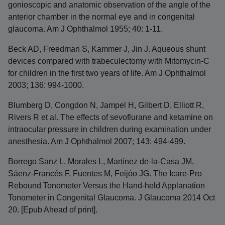
gonioscopic and anatomic observation of the angle of the
anterior chamber in the normal eye and in congenital
glaucoma. Am J Ophthalmol 1955; 40: 1-11.
Beck AD, Freedman S, Kammer J, Jin J. Aqueous shunt
devices compared with trabeculectomy with Mitomycin-C
for children in the first two years of life. Am J Ophthalmol
2003; 136: 994-1000.
Blumberg D, Congdon N, Jampel H, Gilbert D, Elliott R,
Rivers R et al. The effects of sevoflurane and ketamine on
intraocular pressure in children during examination under
anesthesia. Am J Ophthalmol 2007; 143: 494-499.
Borrego Sanz L, Morales L, Martínez de-la-Casa JM,
Sáenz-Francés F, Fuentes M, Feijóo JG. The Icare-Pro
Rebound Tonometer Versus the Hand-held Applanation
Tonometer in Congenital Glaucoma. J Glaucoma 2014 Oct
20. [Epub Ahead of print].