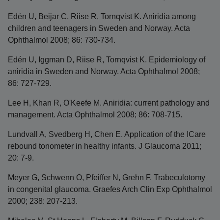
Edén U, Beijar C, Riise R, Tornqvist K. Aniridia among
children and teenagers in Sweden and Norway. Acta
Ophthalmol 2008; 86: 730-734.
Edén U, Iggman D, Riise R, Tornqvist K. Epidemiology of
aniridia in Sweden and Norway. Acta Ophthalmol 2008;
86: 727-729.
Lee H, Khan R, O'Keefe M. Aniridia: current pathology and
management. Acta Ophthalmol 2008; 86: 708-715.
Lundvall A, Svedberg H, Chen E. Application of the ICare
rebound tonometer in healthy infants. J Glaucoma 2011;
20: 7-9.
Meyer G, Schwenn O, Pfeiffer N, Grehn F. Trabeculotomy
in congenital glaucoma. Graefes Arch Clin Exp Ophthalmol
2000; 238: 207-213.