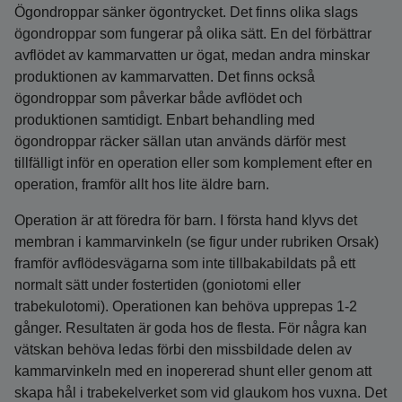
Ögondroppar sänker ögontrycket. Det finns olika slags
ögondroppar som fungerar på olika sätt. En del förbättrar
avflödet av kammarvatten ur ögat, medan andra minskar
produktionen av kammarvatten. Det finns också
ögondroppar som påverkar både avflödet och
produktionen samtidigt. Enbart behandling med
ögondroppar räcker sällan utan används därför mest
tillfälligt inför en operation eller som komplement efter en
operation, framför allt hos lite äldre barn.
Operation är att föredra för barn. I första hand klyvs det
membran i kammarvinkeln (se figur under rubriken Orsak)
framför avflödesvägarna som inte tillbakabildats på ett
normalt sätt under fostertiden (goniotomi eller
trabekulotomi). Operationen kan behöva upprepas 1-2
gånger. Resultaten är goda hos de flesta. För några kan
vätskan behöva ledas förbi den missbildade delen av
kammarvinkeln med en inopererad shunt eller genom att
skapa hål i trabekelverket som vid glaukom hos vuxna. Det