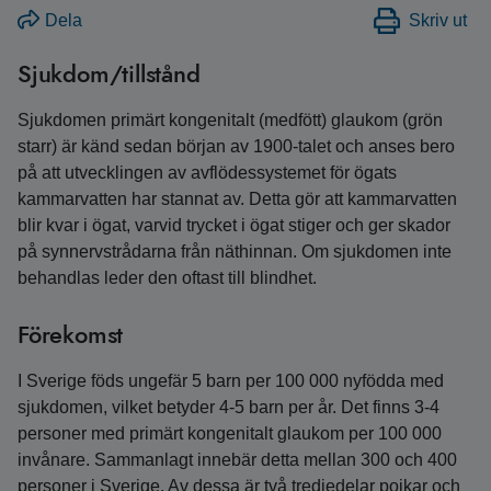
Dela
Skriv ut
Sjukdom/tillstånd
Sjukdomen primärt kongenitalt (medfött) glaukom (grön
starr) är känd sedan början av 1900-talet och anses bero
på att utvecklingen av avflödessystemet för ögats
kammarvatten har stannat av. Detta gör att kammarvatten
blir kvar i ögat, varvid trycket i ögat stiger och ger skador
på synnervstrådarna från näthinnan. Om sjukdomen inte
behandlas leder den oftast till blindhet.
Förekomst
I Sverige föds ungefär 5 barn per 100 000 nyfödda med
sjukdomen, vilket betyder 4-5 barn per år. Det finns 3-4
personer med primärt kongenitalt glaukom per 100 000
invånare. Sammanlagt innebär detta mellan 300 och 400
personer i Sverige. Av dessa är två tredjedelar pojkar och