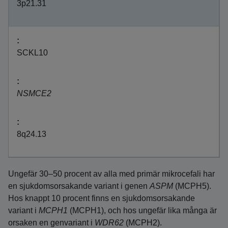
3p21.31
SCKL10
NSMCE2
8q24.13
Ungefär 30–50 procent av alla med primär mikrocefali har
en sjukdomsorsakande variant i genen
ASPM
(MCPH5).
Hos knappt 10 procent finns en sjukdomsorsakande
variant i
MCPH1
(MCPH1), och hos ungefär lika många är
orsaken en genvariant i
WDR62
(MCPH2).