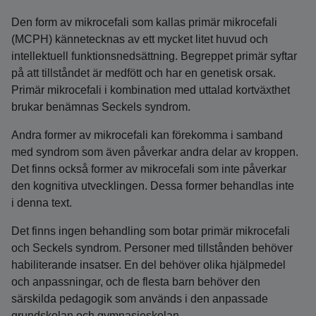
Den form av mikrocefali som kallas primär mikrocefali
(MCPH) kännetecknas av ett mycket litet huvud och
intellektuell funktionsnedsättning. Begreppet primär syftar
på att tillståndet är medfött och har en genetisk orsak.
Primär mikrocefali i kombination med uttalad kortväxthet
brukar benämnas Seckels syndrom.
Andra former av mikrocefali kan förekomma i samband
med syndrom som även påverkar andra delar av kroppen.
Det finns också former av mikrocefali som inte påverkar
den kognitiva utvecklingen. Dessa former behandlas inte
i denna text.
Det finns ingen behandling som botar primär mikrocefali
och Seckels syndrom. Personer med tillstånden behöver
habiliterande insatser. En del behöver olika hjälpmedel
och anpassningar, och de flesta barn behöver den
särskilda pedagogik som används i den anpassade
grundskolan och gymnasieskolan.