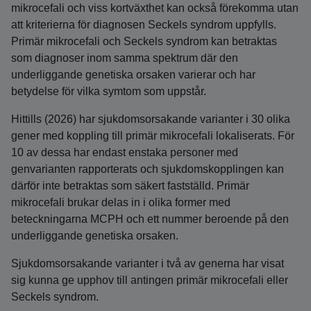
mikrocefali och viss kortväxthet kan också förekomma utan
att kriterierna för diagnosen Seckels syndrom uppfylls.
Primär mikrocefali och Seckels syndrom kan betraktas
som diagnoser inom samma spektrum där den
underliggande genetiska orsaken varierar och har
betydelse för vilka symtom som uppstår.
Hittills (2026) har sjukdomsorsakande varianter i 30 olika
gener med koppling till primär mikrocefali lokaliserats. För
10 av dessa har endast enstaka personer med
genvarianten rapporterats och sjukdomskopplingen kan
därför inte betraktas som säkert fastställd. Primär
mikrocefali brukar delas in i olika former med
beteckningarna MCPH och ett nummer beroende på den
underliggande genetiska orsaken.
Sjukdomsorsakande varianter i två av generna har visat
sig kunna ge upphov till antingen primär mikrocefali eller
Seckels syndrom.