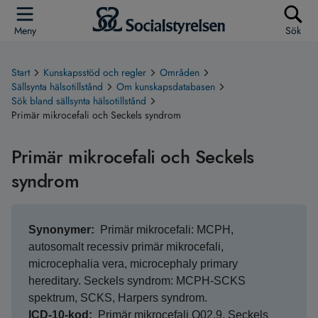
Meny
Sök
Start
Kunskapsstöd och regler
Områden
Sällsynta hälsotillstånd
Om kunskapsdatabasen
Sök bland sällsynta hälsotillstånd
Primär mikrocefali och Seckels syndrom
Primär mikrocefali och Seckels
syndrom
Synonymer
Primär mikrocefali: MCPH,
autosomalt recessiv primär mikrocefali,
microcephalia vera, microcephaly primary
hereditary. Seckels syndrom: MCPH-SCKS
spektrum, SCKS, Harpers syndrom.
ICD-10-kod
Primär mikrocefali Q02.9. Seckels