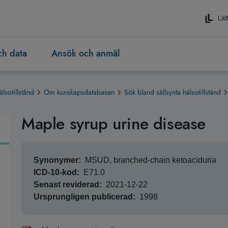
Lätt
och data
Ansök och anmäl
älsotillstånd
Om kunskapsdatabasen
Sök bland sällsynta hälsotillstånd
Maple syrup urine disease
Synonymer
MSUD, branched-chain ketoaciduria
ICD-10-kod
E71.0
Senast reviderad
2021-12-22
Ursprungligen publicerad
1998