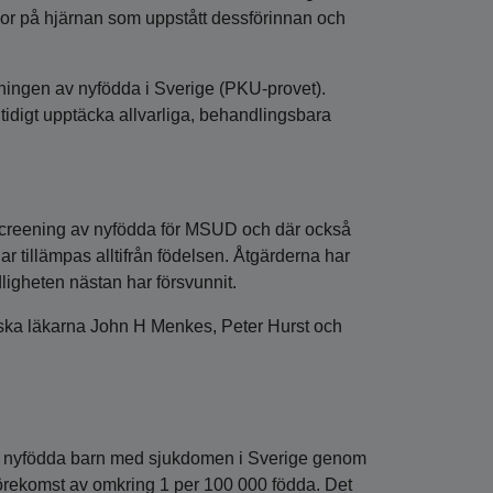
kador på hjärnan som uppstått dessförinnan och
ngen av nyfödda i Sverige (PKU‑provet).
 tidigt upptäcka allvarliga, behandlingsbara
 screening av nyfödda för MSUD och där också
tillämpas alltifrån födelsen. Åtgärderna har
dligheten nästan har försvunnit.
ka läkarna John H Menkes, Peter Hurst och
 9 nyfödda barn med sjukdomen i Sverige genom
örekomst av omkring 1 per 100 000 födda. Det