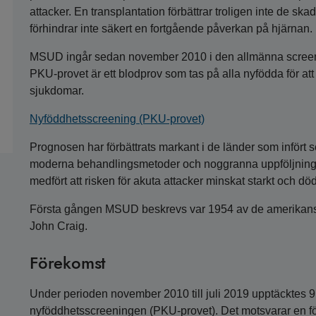
attacker. En transplantation förbättrar troligen inte de s
förhindrar inte säkert en fortgående påverkan på hjärnan.
MSUD ingår sedan november 2010 i den allmänna screeni
PKU‑provet är ett blodprov som tas på alla nyfödda för att
sjukdomar.
Nyföddhetsscreening (PKU‑provet)
Prognosen har förbättrats markant i de länder som infört
moderna behandlingsmetoder och noggranna uppföljningar 
medfört att risken för akuta attacker minskat starkt och dö
Första gången MSUD beskrevs var 1954 av de amerikans
John Craig.
Förekomst
Under perioden november 2010 till juli 2019 upptäcktes
nyföddhetsscreeningen (PKU‑provet). Det motsvarar en f