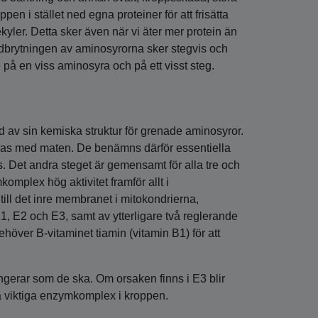
pen i stället ned egna proteiner för att frisätta
ekyler. Detta sker även när vi äter mer protein än
edbrytningen av aminosyrorna sker stegvis och
på en viss aminosyra och på ett visst steg.
nd av sin kemiska struktur för grenade aminosyror.
föras med maten. De benämns därför essentiella
. Det andra steget är gemensamt för alla tre och
plex hög aktivitet framför allt i
 till det inre membranet i mitokondrierna,
E1, E2 och E3, samt av ytterligare två reglerande
höver B‑vitaminet tiamin (vitamin B1) för att
ngerar som de ska. Om orsaken finns i E3 blir
a viktiga enzymkomplex i kroppen.