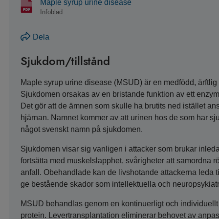
Maple syrup urine disease
Infoblad
Dela
Sjukdom/tillstånd
Maple syrup urine disease (MSUD) är en medfödd, ärftl
Sjukdomen orsakas av en bristande funktion av ett enzym
Det gör att de ämnen som skulle ha brutits ned istället ans
hjärnan. Namnet kommer av att urinen hos de som har sjuk
något svenskt namn på sjukdomen.
Sjukdomen visar sig vanligen i attacker som brukar inle
fortsätta med muskelslapphet, svårigheter att samordna r
anfall. Obehandlade kan de livshotande attackerna leda ti
ge bestående skador som intellektuella och neuropsykiatr
MSUD behandlas genom en kontinuerligt och individuellt
protein. Levertransplantation eliminerar behovet av anpassa