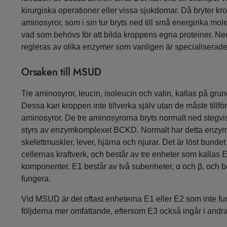
kirurgiska operationer eller vissa sjukdomar. Då bryter krop
aminosyror, som i sin tur bryts ned till små energirika mol
vad som behövs för att bilda kroppens egna proteiner. N
regleras av olika enzymer som vanligen är specialiserade 
Orsaken till MSUD
Tre aminosyror, leucin, isoleucin och valin, kallas på gru
Dessa kan kroppen inte tillverka själv utan de måste till
aminosyror. De tre aminosyrorna bryts normalt ned stegvis
styrs av enzymkomplexet BCKD. Normalt har detta enzymkom
skelettmuskler, lever, hjärna och njurar. Det är löst bundet
cellernas kraftverk, och består av tre enheter som kallas 
komponenter. E1 består av två subenheter, α och β, och be
fungera.
Vid MSUD är det oftast enheterna E1 eller E2 som inte fu
följderna mer omfattande, eftersom E3 också ingår i andr