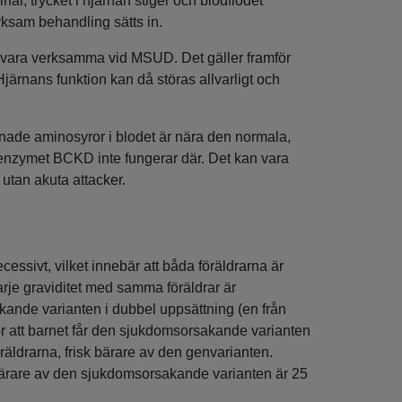
ar, trycket i hjärnan stiger och blodflödet
rksam behandling sätts in.
g vara verksamma vid MSUD. Det gäller framför
 Hjärnans funktion kan då störas allvarligt och
.
nade aminosyror i blodet är nära den normala,
 enzymet BCKD inte fungerar där. Det kan vara
utan akuta attacker.
ssivt, vilket innebär att båda föräldrarna är
rje graviditet med samma föräldrar är
kande varianten i dubbel uppsättning (en från
ör att barnet får den sjukdomsorsakande varianten
öräldrarna, frisk bärare av den genvarianten.
 bärare av den sjukdomsorsakande varianten är 25