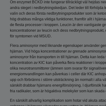
Om enzymet BCKD inte fungerar tillräckligt väl hejdas n
andra steget i nedbrytningskedjan. Det leder till förhöjda 
valin och deras första nedbrytningsprodukter som är keto
hög drabbas många viktiga funktioner, framför allt i hjärna
de flesta processer i kroppen. Leucin är den vanligaste 
koncentrationer av leucin och dess nedbrytningsprodukt, 
för symtomen vid MSUD.
Flera aminosyror med liknande egenskaper använder gem
hjärnan. Vid höga koncentrationer av grenade aminosyror
aminosyror från transporten in till hjärnan. Detta kan leda t
koncentration av KIC kan påverka flera reaktioner i kroppe
olika neurotransmittorer (ämnen som svarar för signalöver
energiomvandlingen kan påverkas i celler där KIC anhopas
upp och förbränns i större utsträckning än normalt i alla v
särskilt drabbar hjärnans energiförsörjning. I djurförsök h
fria radikaler, som är högaktiva molekyler som kan skada c
En särskilt allvarlig komplikation som hotar vid akuta a