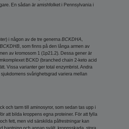
gare. En sådan är amishfolket i Pennsylvania i
er) i någon av de tre generna
BCKDHA
,
BCKDHB
, som finns på den långa armen av
rmen av kromosom 1 (1p21.2). Dessa gener är
enzymkomplexet BCKD (branched chain 2-keto acid
t. Vissa varianter ger total enzymbrist. Andra
an sjukdomens svårighetsgrad variera mellan
äck och tarm till aminosyror, som sedan tas upp i
ör att bilda kroppens egna proteiner. För att fylla
ch fett, men vid särskilda påfrestningar kan
id bantning och annan svält, kroppsskada, stora