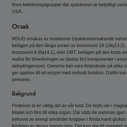
finns befolkningsgrupper där sjukdomen är betydligt vanli
USA.
Orsak
MSUD orsakas av mutationer (sjukdomsorsakande variant
belägen på den långa armen av kromosom 19 (19q13.2),
kromosom 6 (6q14.1), eller
DBT
, belägen på den korta a
mallar för tillverkningen av (kodar för) komponenter i 
dehydrogenase). Generna kan vara förändrade på olika sät
ger upphov till ett enzym med nedsatt funktion. Därför k
personer.
Bakgrund
Proteiner är en viktig del av vår kost. De bryts ner i mags
blodet och förs till olika organ. Där sätts de samman igen f
behovet av energi använder kroppen i första hand glukos o
förråden av dessa ämnen sina. Det kan ske till exempel v