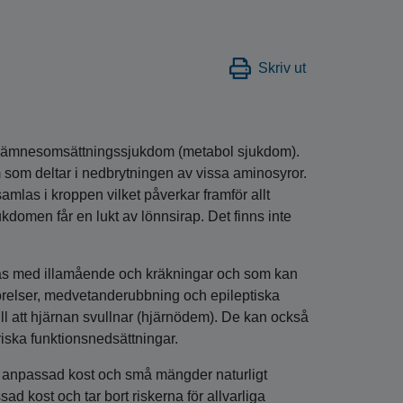
Skriv ut
ig ämnesomsättningssjukdom (metabol sjukdom).
 som deltar i nedbrytningen av vissa aminosyror.
amlas i kroppen vilket påverkar framför allt
domen får en lukt av lönnsirap. Det finns inte
das med illamående och kräkningar och som kan
örelser, medvetanderubbning och epileptiska
ll att hjärnan svullnar (hjärnödem). De kan också
iska funktionsnedsättningar.
 anpassad kost och små mängder naturligt
d kost och tar bort riskerna för allvarliga