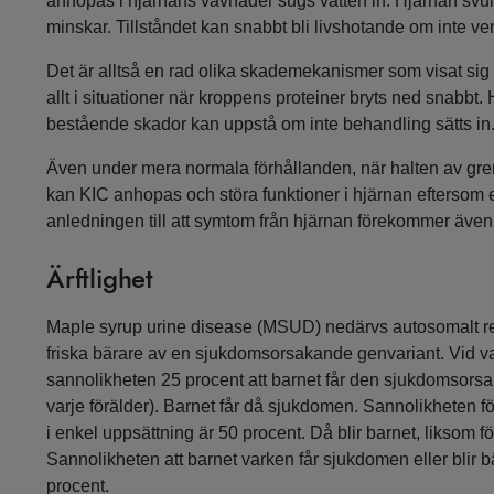
anhopas i hjärnans vävnader sugs vatten in. Hjärnan svulln
minskar. Tillståndet kan snabbt bli livshotande om inte ve
Det är alltså en rad olika skademekanismer som visat si
allt i situationer när kroppens proteiner bryts ned snabbt.
bestående skador kan uppstå om inte behandling sätts in
Även under mera normala förhållanden, när halten av gre
kan KIC anhopas och störa funktioner i hjärnan eftersom
anledningen till att symtom från hjärnan förekommer även 
Ärftlighet
Maple syrup urine disease (MSUD) nedärvs autosomalt rece
friska bärare av en sjukdomsorsakande genvariant. Vid va
sannolikheten 25 procent att barnet får den sjukdomsorsa
varje förälder). Barnet får då sjukdomen. Sannolikheten f
i enkel uppsättning är 50 procent. Då blir barnet, liksom f
Sannolikheten att barnet varken får sjukdomen eller blir
procent.