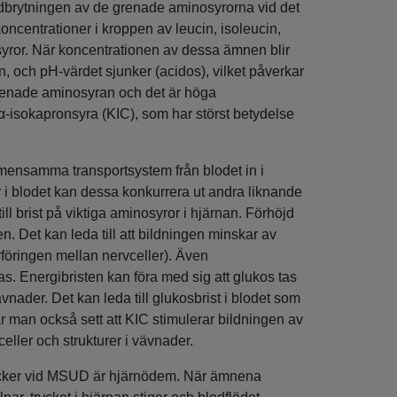
edbrytningen av de grenade aminosyrorna vid det
koncentrationer i kroppen av leucin, isoleucin,
syror. När koncentrationen av dessa ämnen blir
n, och pH‑värdet sjunker (acidos), vilket påverkar
grenade aminosyran och det är höga
α-isokapronsyra (KIC), som har störst betydelse
ensamma transportsystem från blodet in i
 i blodet kan dessa konkurrera ut andra liknande
ill brist på viktiga aminosyror i hjärnan. Förhöjd
n. Det kan leda till att bildningen minskar av
föringen mellan nervceller). Även
. Energibristen kan föra med sig att glukos tas
ävnader. Det kan leda till glukosbrist i blodet som
ar man också sett att KIC stimulerar bildningen av
eller och strukturer i vävnader.
ttacker vid MSUD är hjärnödem. När ämnena